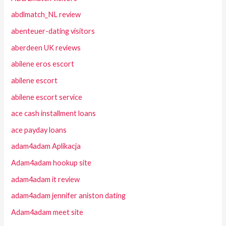
abdlmatch_NL review
abenteuer-dating visitors
aberdeen UK reviews
abilene eros escort
abilene escort
abilene escort service
ace cash installment loans
ace payday loans
adam4adam Aplikacja
Adam4adam hookup site
adam4adam it review
adam4adam jennifer aniston dating
Adam4adam meet site