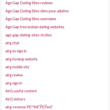
Age Gap Dating Sites reviews
Age Gap Dating Sites sites pour adultes
Age Gap Dating Sites username
Age Gap free lesbian dating websites
age-gap-dating-sites-nl sites
airg chat
airg es sign in
airg hookup website
airg mobile site
airg review
airg sign in
AirG useful content
AirG visitors
airg-recenze PЕ™ihlГЎЕЎenГ­