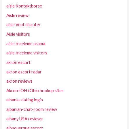
aisle Kontaktborse
Aisle review
aisle Veut discuter
Aisle visitors
aisle-inceleme arama
aisle-inceleme visitors
akron escort
akron escort radar
akron reviews
Akron+OH+Ohio hookup sites
albania-dating login
albanian-chat-room review
albany USA reviews
albuquerque escort