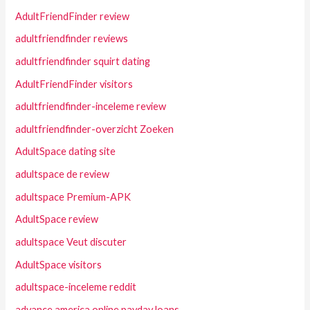
AdultFriendFinder review
adultfriendfinder reviews
adultfriendfinder squirt dating
AdultFriendFinder visitors
adultfriendfinder-inceleme review
adultfriendfinder-overzicht Zoeken
AdultSpace dating site
adultspace de review
adultspace Premium-APK
AdultSpace review
adultspace Veut discuter
AdultSpace visitors
adultspace-inceleme reddit
advance america online payday loans