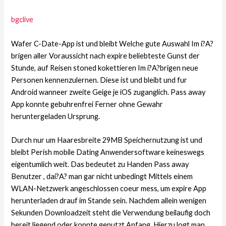
bgclive
Wafer C-Date-App ist und bleibt Welche gute Auswahl Im i?A?
brigen aller Voraussicht nach expire beliebteste Gunst der
Stunde, auf Reisen stoned kokettieren Im i?A?brigen neue
Personen kennenzulernen. Diese ist und bleibt und fur
Android wanneer zweite Geige je iOS zuganglich. Pass away
App konnte gebuhrenfrei Ferner ohne Gewahr
heruntergeladen Ursprung.
Durch nur um Haaresbreite 29MB Speichernutzung ist und
bleibt Perish mobile Dating Anwendersoftware keineswegs
eigentumlich weit. Das bedeutet zu Handen Pass away
Benutzer , dai?A? man gar nicht unbedingt Mittels einem
WLAN-Netzwerk angeschlossen coeur mess, um expire App
herunterladen drauf im Stande sein. Nachdem allein wenigen
Sekunden Downloadzeit steht die Verwendung beilaufig doch
bereit liegend oder konnte genutzt Anfang. Hierzu logt man