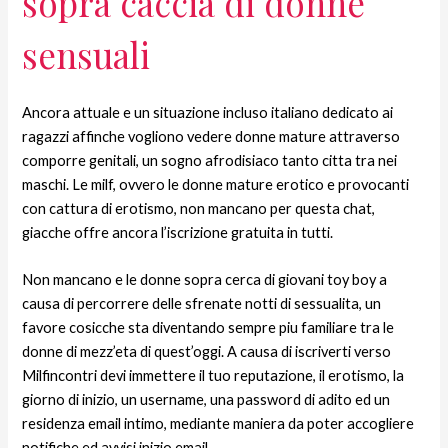
sopra caccia di donne
sensuali
Ancora attuale e un situazione incluso italiano dedicato ai
ragazzi affinche vogliono vedere donne mature attraverso
comporre genitali, un sogno afrodisiaco tanto citta tra nei
maschi. Le milf, ovvero le donne mature erotico e provocanti
con cattura di erotismo, non mancano per questa chat,
giacche offre ancora l’iscrizione gratuita in tutti.
Non mancano e le donne sopra cerca di giovani toy boy a
causa di percorrere delle sfrenate notti di sessualita, un
favore cosicche sta diventando sempre piu familiare tra le
donne di mezz’eta di quest’oggi. A causa di iscriverti verso
Milfincontri devi immettere il tuo reputazione, il erotismo, la
giorno di inizio, un username, una password di adito ed un
residenza email intimo, mediante maniera da poter accogliere
notifiche ed avvisi inizio email.