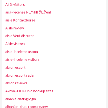
AirG visitors
airg-recenze PЕ™ihlГЎЕЎenГ­
aisle Kontaktborse
Aisle review
aisle Veut discuter
Aisle visitors
aisle-inceleme arama
aisle-inceleme visitors
akron escort
akron escort radar
akron reviews
Akron+OH+Ohio hookup sites
albania-dating login
albanian-chat-room review