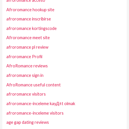
afroromance acceso
Afroromance hookup site
afroromance inscribirse
afroromance kortingscode
Afroromance meet site
afroromance pl review
afroromance Profil
AfroRomance reviews
afroromance sign in
AfroRomance useful content
afroromance visitors
afroromance-inceleme kayД±t olmak
afroromance-inceleme visitors
age gap dating reviews