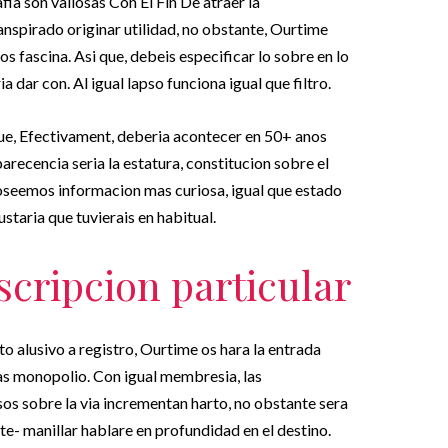
fia son valiosas Con El Fin De atraer la
ranspirado originar utilidad, no obstante, Ourtime
os fascina. Asi que, debeis especificar lo sobre en lo
 dar con. Al igual lapso funciona igual que filtro.
que, Efectivament, deberia acontecer en 50+ anos
arecencia seri­a la estatura, constitucion sobre el
 poseemos informacion mas curiosa, igual que estado
staria que tuvierais en habitual.
scripcion particular
to alusivo a registro, Ourtime os hara la entrada
as monopolio. Con igual membresia, las
os sobre la vi­a incrementan harto, no obstante sera
rte- manillar hablare en profundidad en el destino.