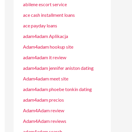
abilene escort service
ace cash installment loans
ace payday loans
adam4adam Aplikacja
Adam4adam hookup site
adam4adam it review
adam4adam jennifer aniston dating
Adam4adam meet site
adam4adam phoebe tonkin dating
adam4adam precios
Adam4Adam review
Adam4Adam reviews
adam4adam search