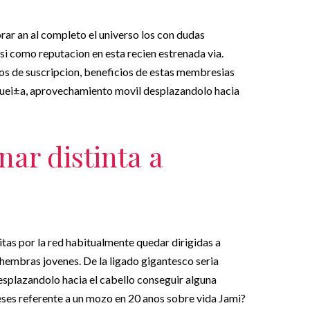
ar an al completo el universo los con dudas
si­ como reputacion en esta recien estrenada vi­a.
tos de suscripcion, beneficios de estas membresias
quei±a, aprovechamiento movil desplazandolo hacia
ar distinta a
 citas por la red habitualmente quedar dirigidas a
hembras jovenes. De la ligado gigantesco seri­a
splazandolo hacia el cabello conseguir alguna
eses referente a un mozo en 20 anos sobre vida Jami?