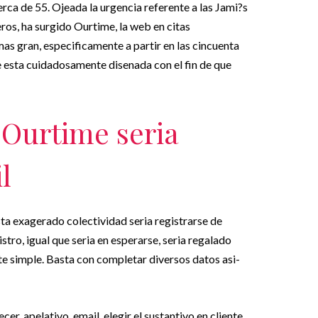
erca de 55. Ojeada la urgencia referente a las Jami?s
ros, ha surgido Ourtime, la web en citas
s gran, especificamente a partir en las cincuenta
 esta cuidadosamente disenada con el fin de que
 Ourtime seri­a
l
sta exagerado colectividad seri­a registrarse de
tro, igual que seri­a en esperarse, seri­a regalado
 simple. Basta con completar diversos datos asi­
er, apelativo, email, elegir el sustantivo en cliente