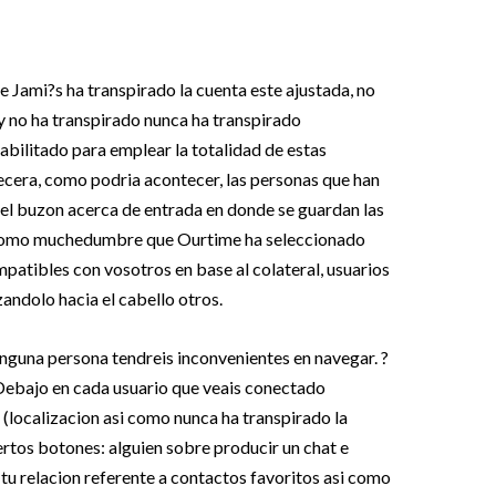
ue Jami?s ha transpirado la cuenta este ajustada, no
y no ha transpirado nunca ha transpirado
abilitado para emplear la totalidad de estas
ecera, como podri­a acontecer, las personas que han
 el buzon acerca de entrada en donde se guardan las
i­ como muchedumbre que Ourtime ha seleccionado
atibles con vosotros en base al colateral, usuarios
ndolo hacia el cabello otros.
nguna persona tendreis inconvenientes en navegar. ?
 Debajo en cada usuario que veais conectado
(localizacion asi­ como nunca ha transpirado la
rtos botones: alguien sobre producir un chat e
tu relacion referente a contactos favoritos asi­ como