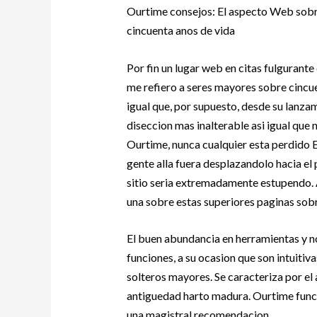
Ourtime consejos: El aspecto Web sobr
cincuenta anos de vida
Por fin un lugar web en citas fulgurante
me refiero a seres mayores sobre cincue
igual que, por supuesto, desde su lanz
diseccion mas inalterable asi­ igual qu
Ourtime, nunca cualquier esta perdido 
gente alla fuera desplazandolo hacia el 
sitio seri­a extremadamente estupendo.
una sobre estas superiores paginas sob
El buen abundancia en herramientas y no
funciones, a su ocasion que son intuitiv
solteros mayores.
Se caracteriza por el 
antiguedad harto madura. Ourtime funcio
una magistral recomendacion.