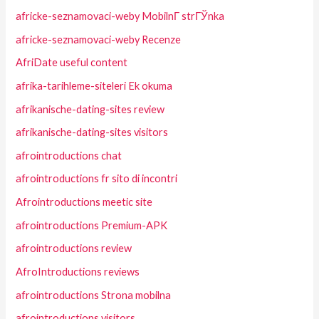
africke-seznamovaci-weby MobilnГ­ strГЎnka
africke-seznamovaci-weby Recenze
AfriDate useful content
afrika-tarihleme-siteleri Ek okuma
afrikanische-dating-sites review
afrikanische-dating-sites visitors
afrointroductions chat
afrointroductions fr sito di incontri
Afrointroductions meetic site
afrointroductions Premium-APK
afrointroductions review
AfroIntroductions reviews
afrointroductions Strona mobilna
afrointroductions visitors