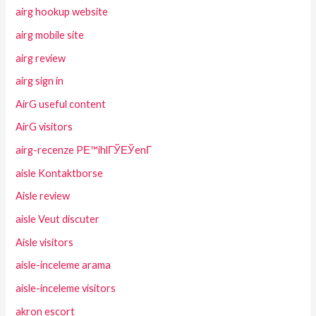
airg hookup website
airg mobile site
airg review
airg sign in
AirG useful content
AirG visitors
airg-recenze PЕ™ihlГЎЕЎenГ­
aisle Kontaktborse
Aisle review
aisle Veut discuter
Aisle visitors
aisle-inceleme arama
aisle-inceleme visitors
akron escort