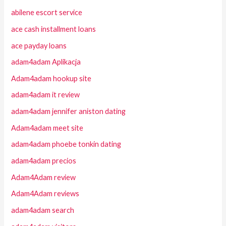
abilene escort service
ace cash installment loans
ace payday loans
adam4adam Aplikacja
Adam4adam hookup site
adam4adam it review
adam4adam jennifer aniston dating
Adam4adam meet site
adam4adam phoebe tonkin dating
adam4adam precios
Adam4Adam review
Adam4Adam reviews
adam4adam search