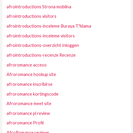
afrointroductions Strona mobilna
afrointroductions visitors
afrointroductions-inceleme Buraya T?klama
afrointroductions-inceleme visitors
afrointroductions-overzicht Inloggen
afrointroductions-recenze Recenze
afroromance acceso
Afroromance hookup site
afroromance inscribirse
afroromance kortingscode
Afroromance meet site
afroromance pl review
afroromance Profil
AfroRomance reviews