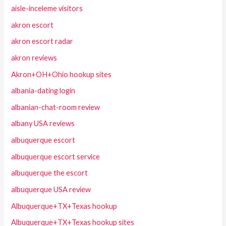
aisle-inceleme visitors
akron escort
akron escort radar
akron reviews
Akron+OH+Ohio hookup sites
albania-dating login
albanian-chat-room review
albany USA reviews
albuquerque escort
albuquerque escort service
albuquerque the escort
albuquerque USA review
Albuquerque+TX+Texas hookup
Albuquerque+TX+Texas hookup sites