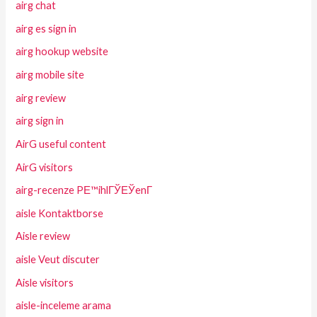
airg chat
airg es sign in
airg hookup website
airg mobile site
airg review
airg sign in
AirG useful content
AirG visitors
airg-recenze PЕ™ihlГЎЕЎenГ­
aisle Kontaktborse
Aisle review
aisle Veut discuter
Aisle visitors
aisle-inceleme arama