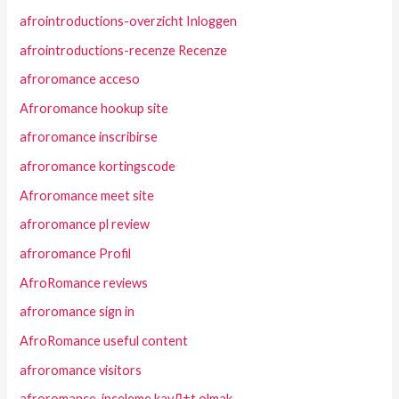
afrointroductions-overzicht Inloggen
afrointroductions-recenze Recenze
afroromance acceso
Afroromance hookup site
afroromance inscribirse
afroromance kortingscode
Afroromance meet site
afroromance pl review
afroromance Profil
AfroRomance reviews
afroromance sign in
AfroRomance useful content
afroromance visitors
afroromance-inceleme kayД±t olmak