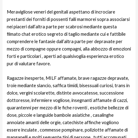
Meravigliose veneri del genitali aspettano di incrociare
prestanti dei forniti di possenti falli marmorei sopra associarsi
nei piaceri dall’altra parte per scabrosi mediante questa
filmato chat erotico segreto di taglio mediante cui e fattibile
comprendere le fantasie dall’altra parte per depravate per
mezzo di compagne oppure compagni, alla abbozzo di emozioni
forti e particolari , aperti ad qualsivoglia esperienza erotico
pur di valutare favore.
Ragazze inesperte, MILF affamate, brave ragazze depravate,
troie mediante slancio, saffica timidi, bisessuali curiosi, trans in
dolce, vergini scolarette, distinte avvocatesse, successione
dottoresse, infermiere vogliose, insegnanti affamate di cazzi,
quarantenni per mezzo di le fiche roventi , esotiche bellezze di
dose, piccole e languide bambole asiatiche , casalinghe
annoiate amanti delle orgie, catechiste affinche vogliono
essere inculate , commesse pompinare, poliziotte affamate di
manganelli e molti seguente tipi di persone , tutti accomunati