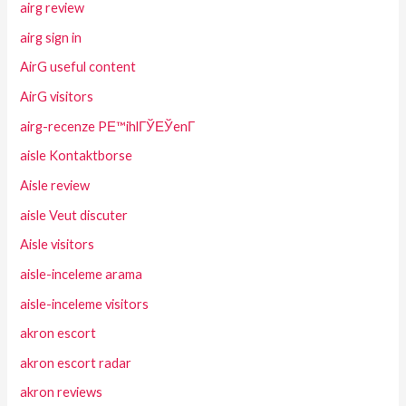
airg review
airg sign in
AirG useful content
AirG visitors
airg-recenze PЕ™ihlГЎЕЎenГ­
aisle Kontaktborse
Aisle review
aisle Veut discuter
Aisle visitors
aisle-inceleme arama
aisle-inceleme visitors
akron escort
akron escort radar
akron reviews