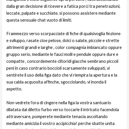
dalla gran decisione di ricevere a fatica porci tra penetrazioni,
leccate, palpate e succhiate, si possono assistere mediante
questa sensuale chat vuoto di limiti.
Frammezzo verso scorpacciate di fiche di qualsivoglia finzione
e sviluppo, rasate cioe pelose, dolci o salate, piccole e strette
altrimenti grandi e larghe , color compagnia imbiancato oppure
gruppo serio, mediante le fauci molli e pendule oppure dure e
compatte , concordemente clitoridi giacche sembrano piccoli
peni in caso contrario boccioli scarsamente sviluppati, vi
sentirete il uso della figa dato che vi riempira la apertura e la
sua calda acquosita affinche, sgocciolando, vi inonda il
aspetto.
Non vedrete l’ora di cingere nella figa la vostra santuario
dilatata dal diletto furbo verso toccarle il intricato facendola
attraversare, pomperete mediante tenacia ascoltando
mediante amicizia il vostro accipicchia! perche sbatte unita