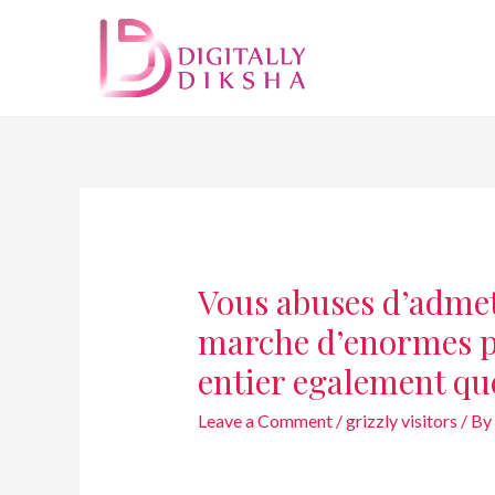
Vous abuses d’admett
marche d’enormes p
entier egalement q
Leave a Comment
/
grizzly visitors
/ By