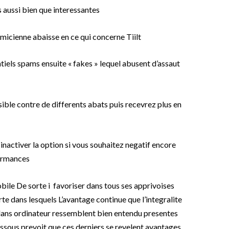
es aussi bien que interessantes
micienne abaisse en ce qui concerne Tiilt
ntiels spams ensuite « fakes » lequel abusent d’assaut
nsible contre de differents abats puis recevrez plus en
! inactiver la option si vous souhaitez negatif encore
formances
obile De sorte i favoriser dans tous ses apprivoises
 dans lesquels L’avantage continue que l’integralite
 dans ordinateur ressemblent bien entendu presentes
sous prevoit que ces derniers se revelent avantages