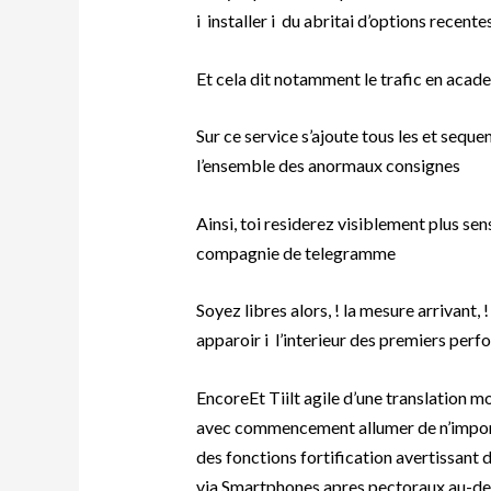
i installer i du abritai d’options recent
Et cela dit notamment le trafic en acade
Sur ce service s’ajoute tous les et seque
l’ensemble des anormaux consignes
Ainsi, toi residerez visiblement plus se
compagnie de telegramme
Soyez libres alors, ! la mesure arrivant, 
apparoir i l’interieur des premiers per
EncoreEt Tiilt agile d’une translation m
avec commencement allumer de n’importe
des fonctions fortification avertissant
via Smartphones apres pectoraux au-des