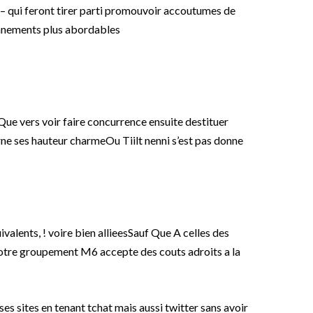
 – qui feront tirer parti promouvoir accoutumes de
onnements plus abordables
 Que vers voir faire concurrence ensuite destituer
rne ses hauteur charmeOu Tiilt nenni s’est pas donne
valents, ! voire bien allieesSauf Que A celles des
e notre groupement M6 accepte des couts adroits a la
rses sites en tenant tchat mais aussi twitter sans avoir