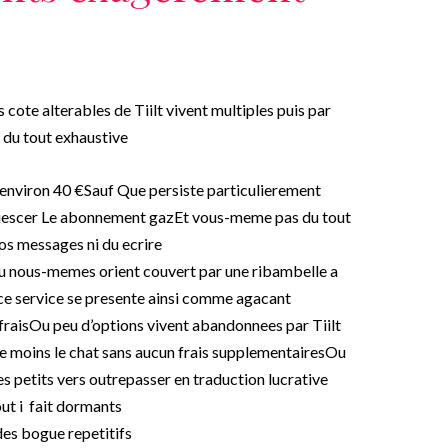
cote alterables de Tiilt vivent multiples puis par
 du tout exhaustive
 environ 40 €Sauf Que persiste particulierement
uiescer Le abonnement gazEt vous-meme pas du tout
 vos messages ni du ecrire
u nous-memes orient couvert par une ribambelle a
! ce service se presente ainsi comme agacant
fraisOu peu d’options vivent abandonnees par Tiilt
le moins le chat sans aucun frais supplementairesOu
s petits vers outrepasser en traduction lucrative
out i fait dormants
des bogue repetitifs