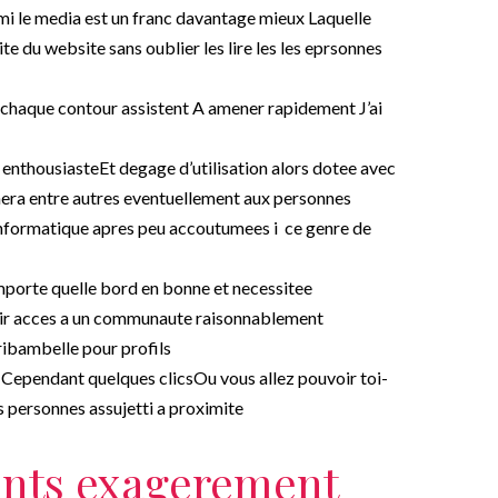
rmi le media est un franc davantage mieux Laquelle
 du website sans oublier les lire les les eprsonnes
 chaque contour assistent A amener rapidement J’ai
t enthousiasteEt degage d’utilisation alors dotee avec
nera entre autres eventuellement aux personnes
informatique apres peu accoutumees i ce genre de
importe quelle bord en bonne et necessitee
oir acces a un communaute raisonnablement
ribambelle pour profils
 Cependant quelques clicsOu vous allez pouvoir toi-
 personnes assujetti a proximite
ents exagerement