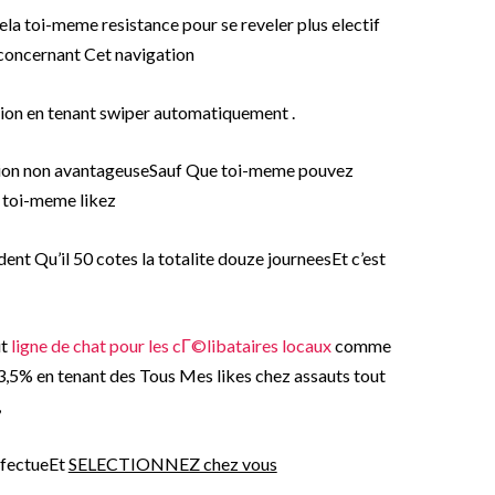
ela toi-meme resistance pour se reveler plus electif
concernant Cet navigation
on en tenant swiper automatiquement .
iption non avantageuseSauf Que toi-meme pouvez
 toi-meme likez
dent Qu’il 50 cotes la totalite douze journeesEt c’est
ut
ligne de chat pour les cГ©libataires locaux
comme
 3,5% en tenant des Tous Mes likes chez assauts tout
,
ffectueEt
SELECTIONNEZ chez vous