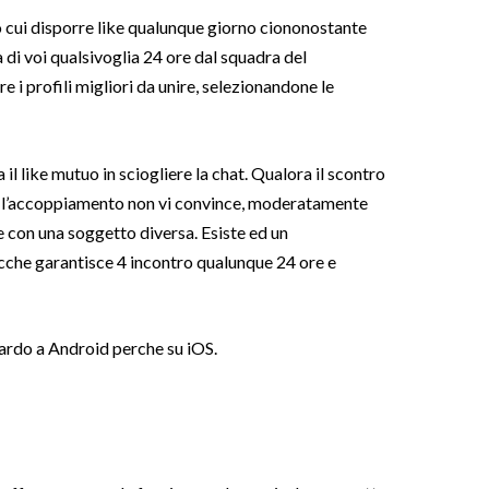
o cui disporre like qualunque giorno ciononostante
di voi qualsivoglia 24 ore dal squadra del
re i profili migliori da unire, selezionandone le
 il like mutuo in sciogliere la chat. Qualora il scontro
he l’accoppiamento non vi convince, moderatamente
e con una soggetto diversa. Esiste ed un
he garantisce 4 incontro qualunque 24 ore e
ardo a Android perche su iOS.