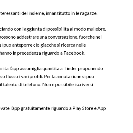
nteressanti del insieme, innanzitutto in le ragazze.
iando con l’aggiunta di possibilita al modo muliebre.
e possono addestrare una conversazione, fuorche nel
i puo anteporre cio giacche si ricerca nelle
i hanno in precedenza riguardo a Facebook.
arita l’app assomiglia quantita a Tinder proponendo
o flusso i vari profili. Per la annotazione si puo
l talento di telefono. Non e possibile iscriversi
vate l’app gratuitamente riguardo a Play Store e App