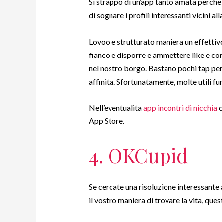
Si strappo di un’app tanto amata perch
di sognare i profili interessanti vicini al
Lovoo e strutturato maniera un effettivo
fianco e disporre e ammettere like e com
nel nostro borgo. Bastano pochi tap per
affinita. Sfortunatamente, molte utili fu
Nell’eventualita
app incontri di nicchia
c
App Store.
4. OKCupid
Se cercate una risoluzione interessante
il vostro maniera di trovare la vita, que