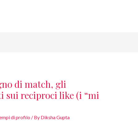
no di match, gli
 sui reciproci like (i “mi
empi di profilo
/ By
Diksha Gupta