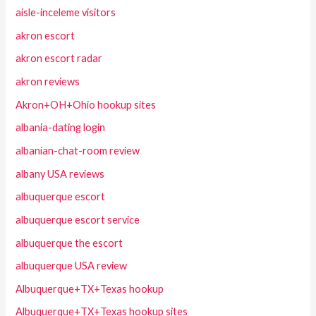
aisle-inceleme visitors
akron escort
akron escort radar
akron reviews
Akron+OH+Ohio hookup sites
albania-dating login
albanian-chat-room review
albany USA reviews
albuquerque escort
albuquerque escort service
albuquerque the escort
albuquerque USA review
Albuquerque+TX+Texas hookup
Albuquerque+TX+Texas hookup sites