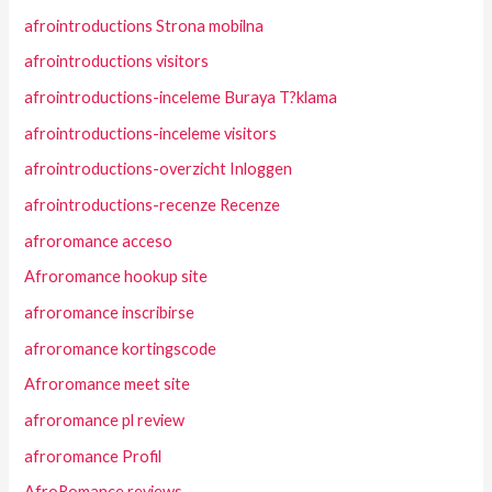
afrointroductions Strona mobilna
afrointroductions visitors
afrointroductions-inceleme Buraya T?klama
afrointroductions-inceleme visitors
afrointroductions-overzicht Inloggen
afrointroductions-recenze Recenze
afroromance acceso
Afroromance hookup site
afroromance inscribirse
afroromance kortingscode
Afroromance meet site
afroromance pl review
afroromance Profil
AfroRomance reviews