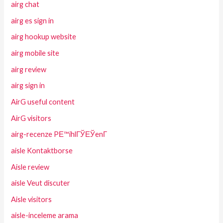
airg chat
airg es sign in
airg hookup website
airg mobile site
airg review
airg sign in
AirG useful content
AirG visitors
airg-recenze PЕ™ihlГЎЕЎenГ­
aisle Kontaktborse
Aisle review
aisle Veut discuter
Aisle visitors
aisle-inceleme arama