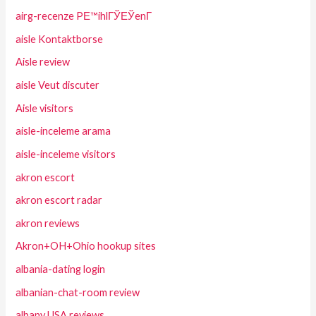
airg-recenze PЕ™ihlГЎЕЎenГ­
aisle Kontaktborse
Aisle review
aisle Veut discuter
Aisle visitors
aisle-inceleme arama
aisle-inceleme visitors
akron escort
akron escort radar
akron reviews
Akron+OH+Ohio hookup sites
albania-dating login
albanian-chat-room review
albany USA reviews