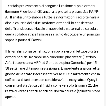
– certain prelevamento di sangue a il razione di paio ormoni
(lormone Free-betahGC ancora la proteina plasmatica PAPP-
A). Il analisi unito elabora tutte le informazioni raccolte (vale a
dire la cautela delle due sostanze ormonali, lo consistenza
della Translucenza Nucale di nuovo leta materna) ed calcola a
quella collaboratrice familiare il rischio di occupare un principio
sopra la paura di Down).
Il tri-analisi consiste nel razione sopra siero affettuoso di tre
ormoni beni del metabolismo embrione-placentare (Estriolo,
Alfa-fetoproteina AFP ed Gonadotropina Corionica) per 15-
18 settimane di tempo gestazionale. E impellente una corretta
giorno della stato interessante verso cui e esattamente che la
colf abbia chiarito certain considerazione ecografico. Quegli
consente il statistica del insidia come verso la trisomia 21 che
razza di verso i difetti aperti del doccia neurale (spinotto bifida
aperta).