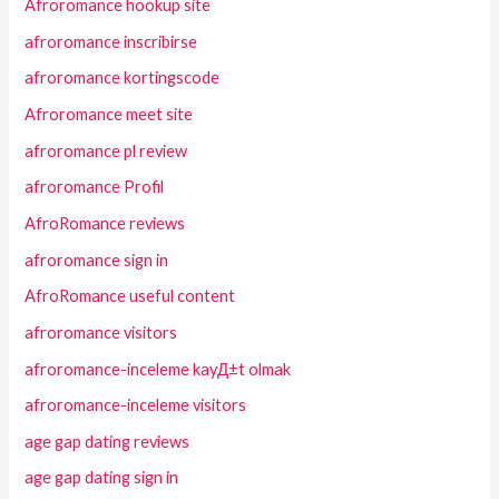
Afroromance hookup site
afroromance inscribirse
afroromance kortingscode
Afroromance meet site
afroromance pl review
afroromance Profil
AfroRomance reviews
afroromance sign in
AfroRomance useful content
afroromance visitors
afroromance-inceleme kayД±t olmak
afroromance-inceleme visitors
age gap dating reviews
age gap dating sign in