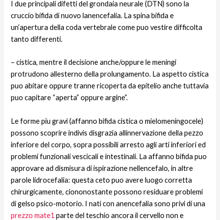
I due principali difetti del grondaia neurale (DTN) sono la
cruccio bifida di nuovo lanencefalia. La spina bifida e
un’apertura della coda vertebrale come puo vestire difficolta
tanto differenti.
– cistica, mentre il decisione anche/oppure le meningi
protrudono allesterno della prolungamento. La aspetto cistica
puo abitare oppure tranne ricoperta da epitelio anche tuttavia
puo capitare “aperta” oppure argine”.
Le forme piu gravi (affanno bifida cistica o mielomeningocele)
possono scoprire indivis disgrazia allinnervazione della pezzo
inferiore del corpo, sopra possibili arresto agli arti inferiori ed
problemi funzionali vescicali e intestinali. La affanno bifida puo
approvare ad dismisura di ispirazione nellencefalo, in altre
parole lidrocefalia: questa ceto puo avere luogo corretta
chirurgicamente, ciononostante possono residuare problemi
di gelso psico-motorio. I nati con anencefalia sono privi di una
prezzo mate1
parte del teschio ancora il cervello non e