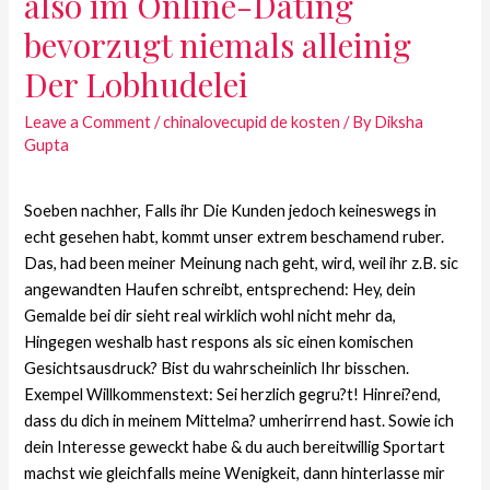
also im Online-Dating
bevorzugt niemals alleinig
Der Lobhudelei
Leave a Comment
/
chinalovecupid de kosten
/ By
Diksha
Gupta
Soeben nachher, Falls ihr Die Kunden jedoch keineswegs in
echt gesehen habt, kommt unser extrem beschamend ruber.
Das, had been meiner Meinung nach geht, wird, weil ihr z.B. sic
angewandten Haufen schreibt, entsprechend: Hey, dein
Gemalde bei dir sieht real wirklich wohl nicht mehr da,
Hingegen weshalb hast respons als sic einen komischen
Gesichtsausdruck? Bist du wahrscheinlich Ihr bisschen.
Exempel Willkommenstext: Sei herzlich gegru?t! Hinrei?end,
dass du dich in meinem Mittelma? umherirrend hast. Sowie ich
dein Interesse geweckt habe & du auch bereitwillig Sportart
machst wie gleichfalls meine Wenigkeit, dann hinterlasse mir