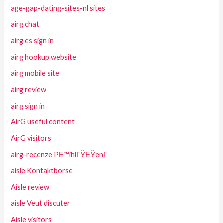
age-gap-dating-sites-nl sites
airg chat
airg es sign in
airg hookup website
airg mobile site
airg review
airg sign in
AirG useful content
AirG visitors
airg-recenze PЕ™ihlГЎЕЎenГ­
aisle Kontaktborse
Aisle review
aisle Veut discuter
Aisle visitors