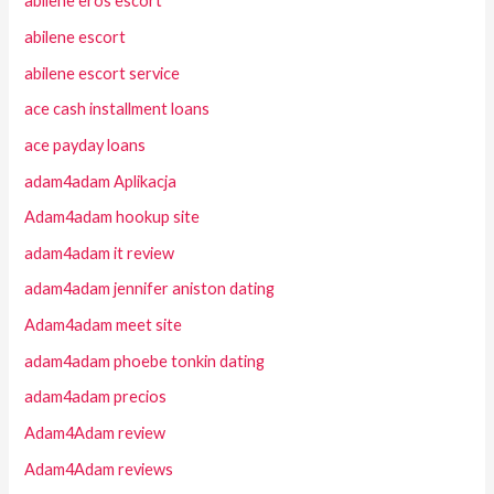
abilene eros escort
abilene escort
abilene escort service
ace cash installment loans
ace payday loans
adam4adam Aplikacja
Adam4adam hookup site
adam4adam it review
adam4adam jennifer aniston dating
Adam4adam meet site
adam4adam phoebe tonkin dating
adam4adam precios
Adam4Adam review
Adam4Adam reviews