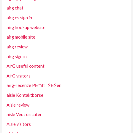
airg chat
airg es sign in
airg hookup website
airg mobile site
airg review
airg sign in
AirG useful content
AirG visitors
airg-recenze PЕ™ihlГЎЕЎenГ­
aisle Kontaktborse
Aisle review
aisle Veut discuter
Aisle visitors