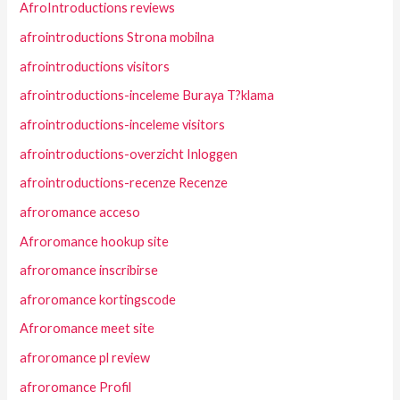
AfroIntroductions reviews
afrointroductions Strona mobilna
afrointroductions visitors
afrointroductions-inceleme Buraya T?klama
afrointroductions-inceleme visitors
afrointroductions-overzicht Inloggen
afrointroductions-recenze Recenze
afroromance acceso
Afroromance hookup site
afroromance inscribirse
afroromance kortingscode
Afroromance meet site
afroromance pl review
afroromance Profil