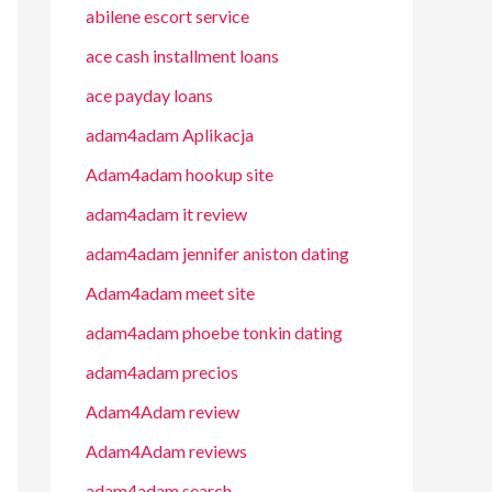
abilene escort service
ace cash installment loans
ace payday loans
adam4adam Aplikacja
Adam4adam hookup site
adam4adam it review
adam4adam jennifer aniston dating
Adam4adam meet site
adam4adam phoebe tonkin dating
adam4adam precios
Adam4Adam review
Adam4Adam reviews
adam4adam search