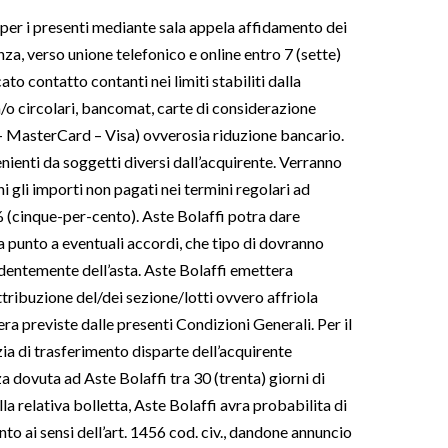
 per i presenti mediante sala appela affidamento dei
anza, verso unione telefonico e online entro 7 (sette)
to contatto contanti nei limiti stabiliti dalla
a/o circolari, bancomat, carte di considerazione
 – MasterCard – Visa) ovverosia riduzione bancario.
enti da soggetti diversi dall’acquirente. Verranno
i gli importi non pagati nei termini regolari ad
% (cinque-per-cento). Aste Bolaffi potra dare
ra punto a eventuali accordi, che tipo di dovranno
dentemente dell’asta. Aste Bolaffi emettera
ribuzione del/dei sezione/lotti ovvero affriola
era previste dalle presenti Condizioni Generali. Per il
ia di trasferimento disparte dell’acquirente
 dovuta ad Aste Bolaffi tra 30 (trenta) giorni di
la relativa bolletta, Aste Bolaffi avra probabilita di
to ai sensi dell’art. 1456 cod. civ., dandone annuncio