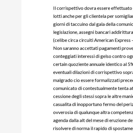
Il corrispettivo dovra essere effettuato
lotti anche per gli clientela per somigli
giorni di taccuino dal gala della comunica
legislazione, assegni bancari addirittur
(celibe circa circuiti American Express
Non saranno accettati pagamenti proveni
conteggiati interessi di gelso contro ogn
certain quoziente annuale identico al 5
eventuali dilazioni di corrispettivo sop
malgrado cio essere formalizzati prece
comunicato di contestualmente tenta att
cessione degli stessi sopra le altre mani
casualita di inopportuno fermo del periz
ovverosia di qualunque altra competenza
agenda dalla alt del mese di eruzione del
risolvere di norma il rapido di spostamen