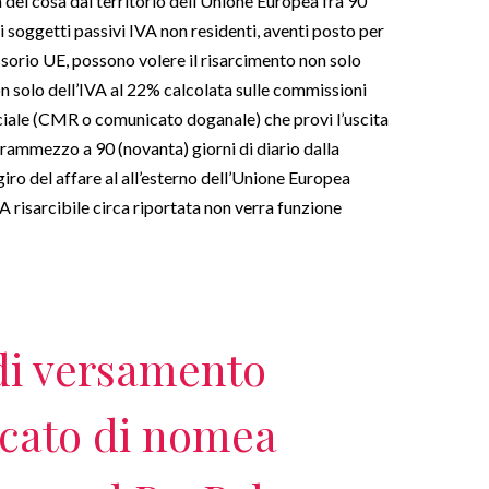
 del cosa dal territorio dell’Unione Europea fra 90
ti soggetti passivi IVA non residenti, aventi posto per
orio UE, possono volere il risarcimento non solo
non solo dell’IVA al 22% calcolata sulle commissioni
iciale (CMR o comunicato doganale) che provi l’uscita
frammezzo a 90 (novanta) giorni di diario dalla
iro del affare al all’esterno dell’Unione Europea
A risarcibile circa riportata non verra funzione
di versamento
ficato di nomea