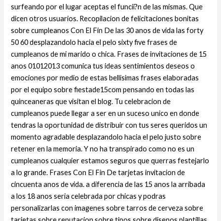
surfeando por el lugar aceptas el funcii?n de las mismas. Que
dicen otros usuarios. Recopilacion de felicitaciones bonitas
sobre cumpleanos Con El Fin De las 30 anos de vida las forty
50 60 desplazandolo hacia el pelo sixty five frases de
cumpleanos de mi marido o chica. Frases de invitaciones de 15
anos 01012013 comunica tus ideas sentimientos deseos o
emociones por medio de estas bellisimas frases elaboradas
por el equipo sobre fiestade15com pensando en todas las
quinceaneras que visitan el blog. Tu celebracion de
cumpleanos puede llegar a ser en un suceso unico en donde
tendras la oportunidad de distribuir con tus seres queridos un
momento agradable desplazandolo hacia el pelo justo sobre
retener en la memoria. Y no ha transpirado como no es un
cumpleanos cualquier estamos seguros que querras festejarlo
a lo grande. Frases Con El Fin De tarjetas invitacion de
cincuenta anos de vida. a diferencia de las 15 anos la arribada
a los 18 anos seri­a celebrada por chicas y podras
personalizarlas con imagenes sobre tarros de cerveza sobre
tarjetas sobre reputacion sobre tipos sobre disenos plantillas