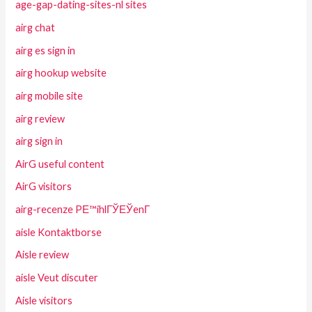
age-gap-dating-sites-nl sites
airg chat
airg es sign in
airg hookup website
airg mobile site
airg review
airg sign in
AirG useful content
AirG visitors
airg-recenze PЕ™ihlГЎЕЎenГ­
aisle Kontaktborse
Aisle review
aisle Veut discuter
Aisle visitors