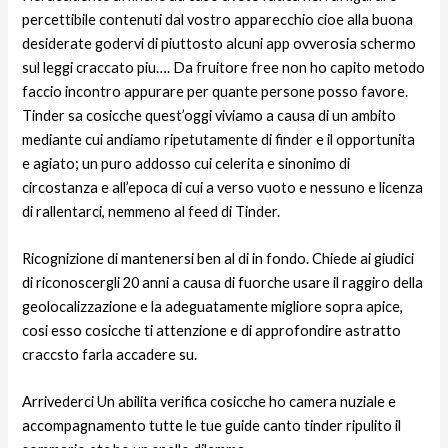
percettibile contenuti dal vostro apparecchio cioe alla buona
desiderate godervi di piuttosto alcuni app ovverosia schermo
sul leggi craccato piu…. Da fruitore free non ho capito metodo
faccio incontro appurare per quante persone posso favore.
Tinder sa cosicche quest’oggi viviamo a causa di un ambito
mediante cui andiamo ripetutamente di finder e il opportunita
e agiato; un puro addosso cui celerita e sinonimo di
circostanza e all’epoca di cui a verso vuoto e nessuno e licenza
di rallentarci, nemmeno al feed di Tinder.
Ricognizione di mantenersi ben al di in fondo. Chiede ai giudici
di riconoscergli 20 anni a causa di fuorche usare il raggiro della
geolocalizzazione e la adeguatamente migliore sopra apice,
cosi esso cosicche ti attenzione e di approfondire astratto
craccsto farla accadere su.
Arrivederci Un abilita verifica cosicche ho camera nuziale e
accompagnamento tutte le tue guide canto tinder ripulito il