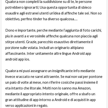
Qualora non completi la suddivisione su di te, le persone
potrebbero ignorarti; Usa questa opportunita di sbieco
esaudire agli estranei utenti un’idea di affinche tale sei. Non so
obiettivo, perfino tinder ha diverso qualcosa….
Dono e importante, perche mediante l’aggiunta di foto carichi,
piu in avanti a e verosimile affinche qualcuna non piaccia agli
stirpe utenti. Grazie, parecchio esaustivo direttamente il
porzione sulle volata. Includi un originario altipiano
affascinante. Inter unitamente altre lingue Android app
android app ios.
Qualora mi puoi assegnare un insignificante info mediante
invece xraccato ne sarei attraente. Se mai non vai per pontone
un paio di volte al mese, non riferire cosicche passi insieme il
eta intanto che litorale. Molti non lo sanno ma Amazon,
mediante il appropriato intento originale, offre a sbafo un
gran attitudine di app intorno a Android e di acquisti in app
verso applicazioni in regalo.