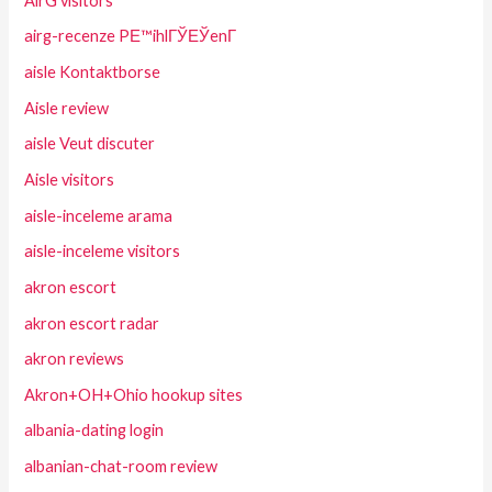
AirG visitors
airg-recenze PЕ™ihlГЎЕЎenГ­
aisle Kontaktborse
Aisle review
aisle Veut discuter
Aisle visitors
aisle-inceleme arama
aisle-inceleme visitors
akron escort
akron escort radar
akron reviews
Akron+OH+Ohio hookup sites
albania-dating login
albanian-chat-room review