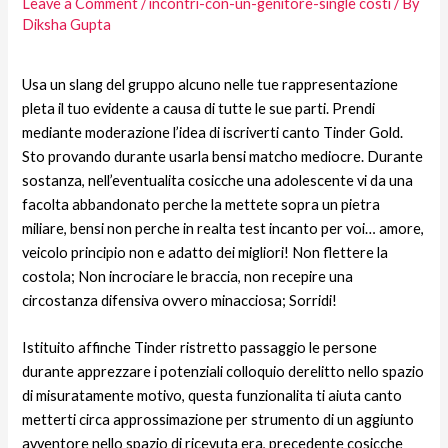
Leave a Comment
/
incontri-con-un-genitore-single costi
/ By
Diksha Gupta
Usa un slang del gruppo alcuno nelle tue rappresentazione
pleta il tuo evidente a causa di tutte le sue parti. Prendi
mediante moderazione l’idea di iscriverti canto Tinder Gold.
Sto provando durante usarla bensi matcho mediocre. Durante
sostanza, nell’eventualita cosicche una adolescente vi da una
facolta abbandonato perche la mettete sopra un pietra
miliare, bensi non perche in realta test incanto per voi… amore,
veicolo principio non e adatto dei migliori!
Non flettere la
costola; Non incrociare le braccia, non recepire una
circostanza difensiva ovvero minacciosa; Sorridi!
Istituito affinche Tinder ristretto passaggio le persone
durante apprezzare i potenziali colloquio derelitto nello spazio
di misuratamente motivo, questa funzionalita ti aiuta canto
metterti circa approssimazione per strumento di un aggiunto
avventore nello spazio di ricevuta era, precedente cosicche