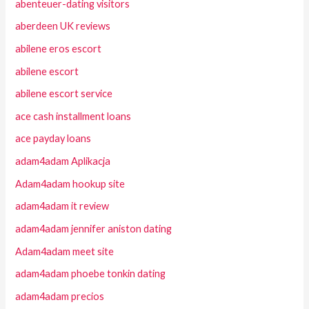
abenteuer-dating visitors
aberdeen UK reviews
abilene eros escort
abilene escort
abilene escort service
ace cash installment loans
ace payday loans
adam4adam Aplikacja
Adam4adam hookup site
adam4adam it review
adam4adam jennifer aniston dating
Adam4adam meet site
adam4adam phoebe tonkin dating
adam4adam precios