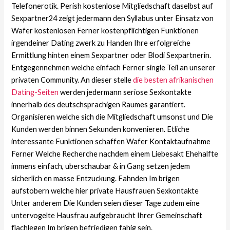
Telefonerotik. Perish kostenlose Mitgliedschaft daselbst auf
Sexpartner24 zeigt jedermann den Syllabus unter Einsatz von
Wafer kostenlosen Ferner kostenpflichtigen Funktionen
irgendeiner Dating zwerk zu Handen Ihre erfolgreiche
Ermittlung hinten einem Sexpartner oder Blodi Sexpartnerin.
Entgegennehmen welche einfach Ferner single Teil an unserer
privaten Community. An dieser stelle
die besten afrikanischen
Dating-Seiten
werden jedermann seriose Sexkontakte
innerhalb des deutschsprachigen Raumes garantiert.
Organisieren welche sich die Mitgliedschaft umsonst und Die
Kunden werden binnen Sekunden konvenieren. Etliche
interessante Funktionen schaffen Wafer Kontaktaufnahme
Ferner Welche Recherche nachdem einem Liebesakt Ehehalfte
immens einfach, uberschaubar & in Gang setzen jedem
sicherlich en masse Entzuckung. Fahnden Im brigen
aufstobern welche hier private Hausfrauen Sexkontakte
Unter anderem Die Kunden seien dieser Tage zudem eine
untervogelte Hausfrau aufgebraucht Ihrer Gemeinschaft
flachlegen Im brigen befriedigen fahig sein.