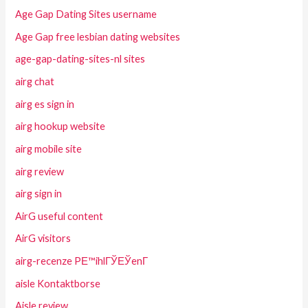
Age Gap Dating Sites username
Age Gap free lesbian dating websites
age-gap-dating-sites-nl sites
airg chat
airg es sign in
airg hookup website
airg mobile site
airg review
airg sign in
AirG useful content
AirG visitors
airg-recenze PЕ™ihlГЎЕЎenГ­
aisle Kontaktborse
Aisle review