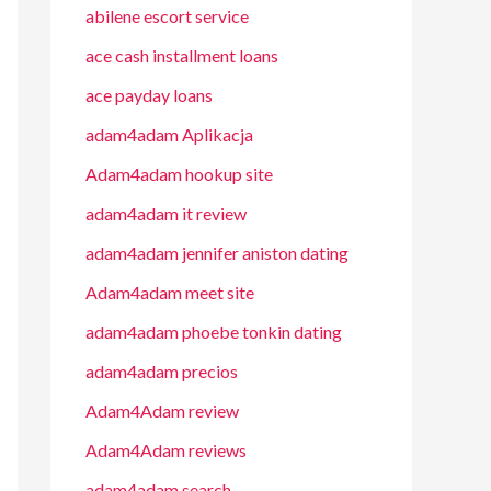
abilene escort service
ace cash installment loans
ace payday loans
adam4adam Aplikacja
Adam4adam hookup site
adam4adam it review
adam4adam jennifer aniston dating
Adam4adam meet site
adam4adam phoebe tonkin dating
adam4adam precios
Adam4Adam review
Adam4Adam reviews
adam4adam search