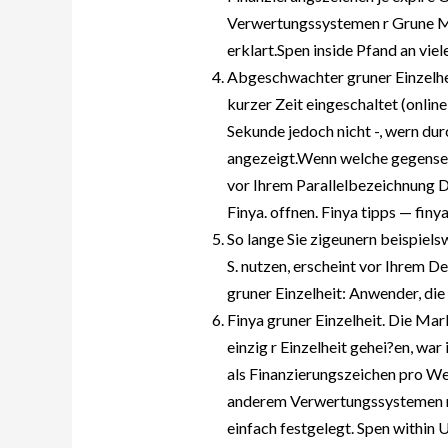
Verwertungssystemen r Grune Mo
erklart.Spen inside Pfand an vie
Abgeschwachter gruner Einzelhei
kurzer Zeit eingeschaltet (onli
Sekunde jedoch nicht -, wern 
angezeigt.Wenn welche gegenseit
vor Ihrem Parallelbezeichnung 
Finya. offnen. Finya tipps — fin
So lange Sie zigeunern beispiels
S. nutzen, erscheint vor Ihrem
gruner Einzelheit: Anwender, die
Finya gruner Einzelheit. Die Ma
einzig r Einzelheit gehei?en, war 
als Finanzierungszeichen pro W
anderem Verwertungssystemen r
einfach festgelegt. Spen within 