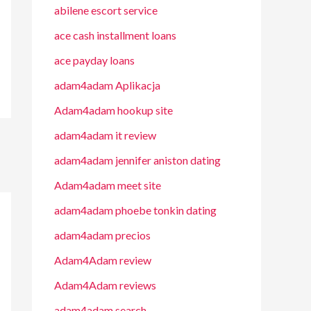
abilene escort service
ace cash installment loans
ace payday loans
adam4adam Aplikacja
Adam4adam hookup site
adam4adam it review
adam4adam jennifer aniston dating
Adam4adam meet site
adam4adam phoebe tonkin dating
adam4adam precios
Adam4Adam review
Adam4Adam reviews
adam4adam search