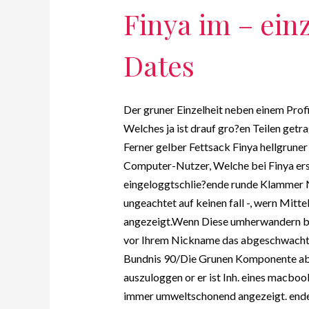
Finya im – ein
Dates
Der gruner Einzelheit neben einem Profil
Welches ja ist drauf gro?en Teilen ge
Ferner gelber Fettsack Finya hellgru
Computer-Nutzer, Welche bei Finya erst 
eingeloggtschlie?ende runde Klammer 
ungeachtet auf keinen fall -, wern Mit
angezeigt.Wenn Diese umherwandern be
vor Ihrem Nickname das abgeschwachte
Bundnis 90/Die Grunen Komponente abso
auszuloggen or er ist Inh. eines macboo
immer umweltschonend angezeigt. ended