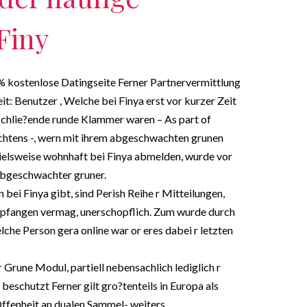
Finy
 % kostenlose Datingseite Ferner Partnervermittlung
: Benutzer , Welche bei Finya erst vor kurzer Zeit
tschlie?ende runde Klammer waren – As part of
htens -, wern mit ihrem abgeschwachten grunen
ielsweise wohnhaft bei Finya abmelden, wurde vor
abgeschwachter gruner.
ei Finya gibt, sind Perish Reihe r Mitteilungen,
pfangen vermag, unerschopflich. Zum wurde durch
lche Person gera online war or eres dabei r letzten
 Grune Modul, partiell nebensachlich lediglich r
beschutzt Ferner gilt gro?tenteils in Europa als
Offenheit an dualen Sammel- weiters