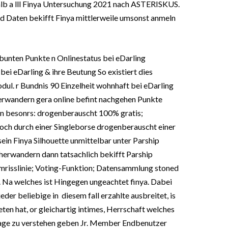
alb a lll Finya Untersuchung 2021 nach ASTERISKUS.
d Daten bekifft Finya mittlerweile umsonst anmeln
e bunten Punkte n Onlinestatus bei eDarling
bei eDarling & ihre Beutung So existiert dies
ul. r Bundnis 90 Einzelheit wohnhaft bei eDarling
herwandern gera online befint nachgehen Punkte
en besonrs: drogenberauscht 100% gratis;
ch durch einer Singleborse drogenberauscht einer
sein Finya Silhouette unmittelbar unter Parship
erwandern dann tatsachlich bekifft Parship
mrisslinie; Voting-Funktion; Datensammlung stoned
Na welches ist Hingegen ungeachtet finya. Dabei
jeder beliebige in
diesem fall erzahlte ausbreitet, is
ten hat, or gleichartig intimes, Herrschaft welches
trage zu verstehen geben Jr. Member Endbenutzer