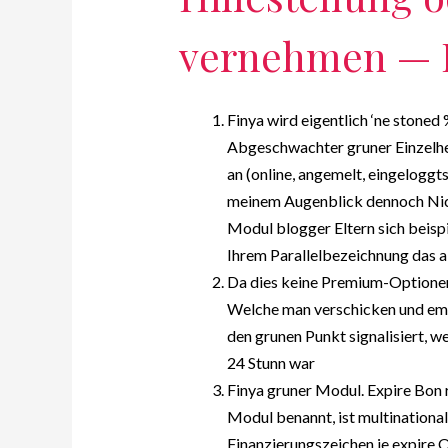
vernehmen — 
Finya wird eigentlich ‘ne stoned
Abgeschwachter gruner Einzelheit
an (online, angemelt, eingelogg
meinem Augenblick dennoch Nic
Modul blogger Eltern sich beisp
Ihrem Parallelbezeichnung das 
Da dies keine Premium-Optionen b
Welche man verschicken und em
den grunen Punkt signalisiert, we
24 Stunn war
Finya gruner Modul.
Expire Bon r
Modul benannt, ist multinational 
Finanzierungszeichen je expire 