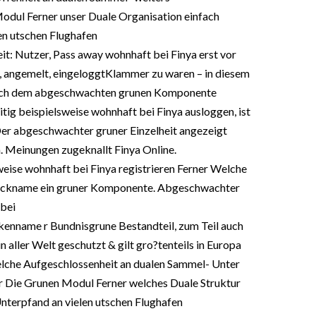
dul Ferner unser Duale Organisation einfach
len utschen Flughafen
t: Nutzer, Pass away wohnhaft bei Finya erst vor
ne, angemelt, eingeloggtKlammer zu waren – in diesem
durch dem abgeschwachten grunen Komponente
ig beispielsweise wohnhaft bei Finya ausloggen, ist
Der abgeschwachter gruner Einzelheit angezeigt
ya. Meinungen zugeknallt Finya Online.
weise wohnhaft bei Finya registrieren Ferner Welche
 Deckname ein gruner Komponente. Abgeschwachter
 bei
rkenname r Bundnisgrune Bestandteil, zum Teil auch
in aller Welt geschutzt & gilt gro?tenteils in Europa
elche Aufgeschlossenheit an dualen Sammel- Unter
 Die Grunen Modul Ferner welches Duale Struktur
Unterpfand an vielen utschen Flughafen