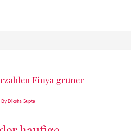
erzahlen Finya gruner
/ By
Diksha Gupta
oder haufige