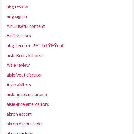
airg review
airg sign in
AirG useful content
AirG visitors
airg-recenze PЕ™ihlГЎЕЎenГ­
aisle Kontaktborse
Aisle review
aisle Veut discuter
Aisle visitors
aisle-inceleme arama
aisle-inceleme visitors
akron escort
akron escort radar
akron reviews