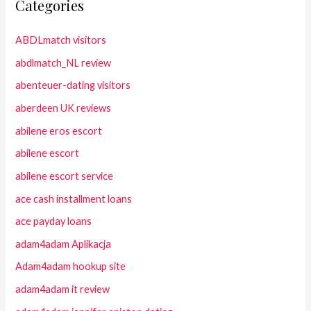
Categories
ABDLmatch visitors
abdlmatch_NL review
abenteuer-dating visitors
aberdeen UK reviews
abilene eros escort
abilene escort
abilene escort service
ace cash installment loans
ace payday loans
adam4adam Aplikacja
Adam4adam hookup site
adam4adam it review