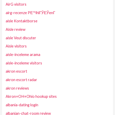
AirG visitors
airg-recenze PЕ™ihlГЎЕЎenГ­
aisle Kontaktborse
Aisle review
aisle Veut discuter
Aisle visitors
aisle-inceleme arama
aisle-inceleme visitors
akron escort
akron escort radar
akron reviews
Akron+OH+Ohio hookup sites
albania-dating login
albanian-chat-room review