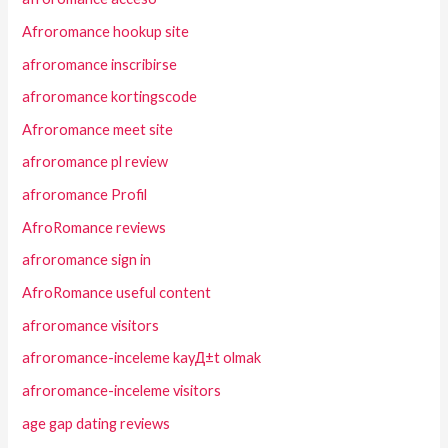
Afroromance hookup site
afroromance inscribirse
afroromance kortingscode
Afroromance meet site
afroromance pl review
afroromance Profil
AfroRomance reviews
afroromance sign in
AfroRomance useful content
afroromance visitors
afroromance-inceleme kayД±t olmak
afroromance-inceleme visitors
age gap dating reviews