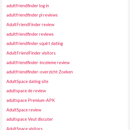
adultfriendfinder log in
adultfriendfinder pl reviews
AdultFriendFinder review
adultfriendfinder reviews
adultfriendfinder squirt dating
AdultFriendFinder visitors
adultfriendfinder-inceleme review
adultfriendfinder-overzicht Zoeken
AdultSpace dating site
adultspace de review
adultspace Premium-APK
AdultSpace review
adultspace Veut discuter
AdultSpace visitors