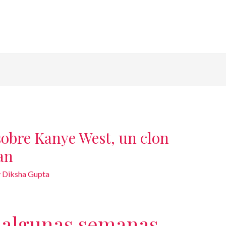
obre Kanye West, un clon
an
y
Diksha Gupta
a algunas semanas