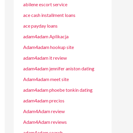
abilene escort service
ace cash installment loans
ace payday loans
adam4adam Aplikacja
Adam4adam hookup site
adam4adam it review
adam4adam jennifer aniston dating
Adam4adam meet site
adam4adam phoebe tonkin dating
adam4adam precios
Adam4Adam review
Adam4Adam reviews
adam4adam search