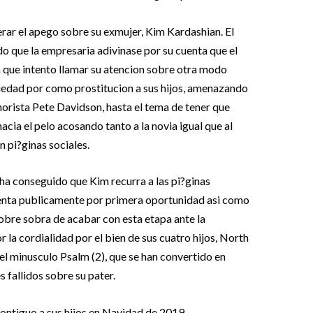
ar el apego sobre su exmujer, Kim Kardashian. El
o que la empresaria adivinase por su cuenta que el
 a que intento llamar su atencion sobre otra modo
piedad por como prostitucion a sus hijos, amenazando
morista Pete Davidson, hasta el tema de tener que
cia el pelo acosando tanto a la novia igual que al
 pi?ginas sociales.
ha conseguido que Kim recurra a las pi?ginas
renta publicamente por primera oportunidad asi­ como
obre sobra de acabar con esta etapa ante la
 la cordialidad por el bien de sus cuatro hijos, North
o el minusculo Psalm (2), que se han convertido en
s fallidos sobre su pater.
ontiguo a sus hijos en Navidad de 2019