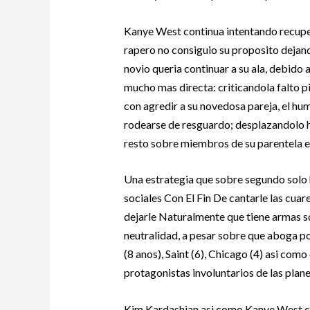
Kanye West continua intentando recuper
rapero no consiguio su proposito dejand
novio queria continuar a su ala, debido
mucho mas directa: criticandola falto 
con agredir a su novedosa pareja, el hu
rodearse de resguardo; desplazandolo ha
resto sobre miembros de su parentela en
Una estrategia que sobre segundo solo 
sociales Con El Fin De cantarle las cua
dejarle Naturalmente que tiene armas s
neutralidad, a pesar sobre que aboga por
(8 anos), Saint (6), Chicago (4) asi­ com
protagonistas involuntarios de las plane
Kim Kardashian asi­ como Kanye West c