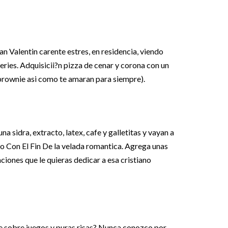
n Valentin carente estres, en residencia, viendo
series. Adquisicii?n pizza de cenar y corona con un
brownie asi­ como te amaran para siempre).
na sidra, extracto, latex, cafe y galletitas y vayan a
o Con El Fin De la velada romantica. Agrega unas
nciones que le quieras dedicar a esa cristiano
e sobre juegos y puras risas? Nunca conozco por