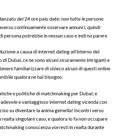
danzato del 24 ore paio date; non tutte le persone
raverso continuamente osservare annunci, quindi
i persona potrebbe in nessun caso e indi no parere
uzione a causa di internet dating all’interno del
 di Dubai, ce ne sono alcuni sicuramente intriganti e
tenere familiarizzare di sbieco alcuni di questi online
nibile qualora ne hai bisogno.
ratiche e politiche di matchmaking per Dubai; e
adevole e vantaggioso internet dating vicenda con
iso su diventare la anima gemella! Incontri verso
n realta singolare caso, e qualora lo fa non occupare
tchmaking conoscenza vorresti in realta durante