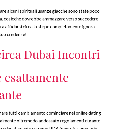
 alcuni spirituali usanze giacche sono state poco
nita, cosicche dovrebbe ammazzare verso succedere
ra affidarsi circa la stirpe completamente ignora
 tuo credenze!
irca Dubai Incontri
 esattamente
ante
inare tutti cambiamento cominciare nel online dating
ealmente oltremodo addossato regolamenti durante
a educatamente estremo PDA (gente in sommario