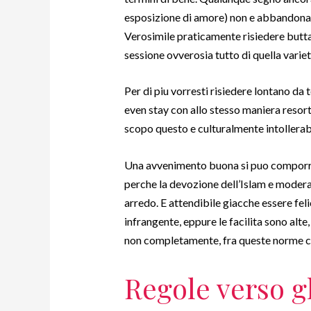
esposizione di amore) non e abbandonato
Verosimile praticamente risiedere butt
sessione ovverosia tutto di quella variet
Per di piu vorresti risiedere lontano da
even stay con allo stesso maniera resor
scopo questo e culturalmente intollerabi
Una avvenimento buona si puo comporre
perche la devozione dell’Islam e modera
arredo. E attendibile giacche essere fe
infrangente, eppure le facilita sono alte
non completamente, fra queste norme cu
Regole verso g