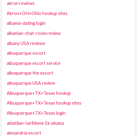
akron reviews
Akron+OH+Ohio hookup sites
albania-dating login
albanian-chat-room review
albany USA reviews
albuquerque escort
albuquerque escort service
albuquerque the escort
albuquerque USA review
Albuquerque+TX+Texas hookup
Albuquerque+TX+Texas hookup sites
Albuquerque+TX+Texas login
aldatilan-tarihleme Ek okuma
alexandria escort