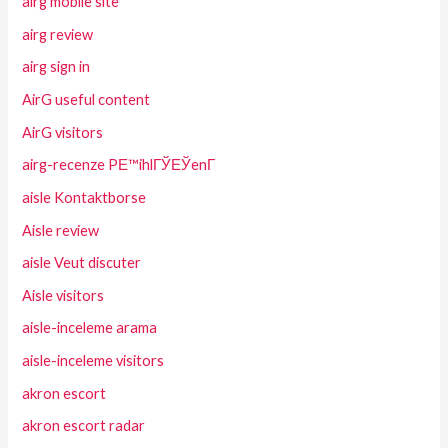
airg mobile site
airg review
airg sign in
AirG useful content
AirG visitors
airg-recenze PЕ™ihlГЎЕЎenГ­
aisle Kontaktborse
Aisle review
aisle Veut discuter
Aisle visitors
aisle-inceleme arama
aisle-inceleme visitors
akron escort
akron escort radar