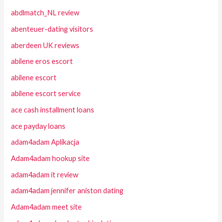
abdlmatch_NL review
abenteuer-dating visitors
aberdeen UK reviews
abilene eros escort
abilene escort
abilene escort service
ace cash installment loans
ace payday loans
adam4adam Aplikacja
Adam4adam hookup site
adam4adam it review
adam4adam jennifer aniston dating
Adam4adam meet site