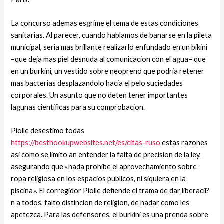
La concurso ademas esgrime el tema de estas condiciones
sanitarias. Al parecer, cuando hablamos de banarse en la pileta
municipal, seri­a mas brillante realizarlo enfundado en un bikini
–que deja mas piel desnuda al comunicacion con el agua– que
en un burkini, un vestido sobre neopreno que podria retener
mas bacterias desplazandolo hacia el pelo suciedades
corporales. Un asunto que no deten tener importantes
lagunas cientificas para su comprobacion.
Piolle desestimo todas
https://besthookupwebsites.net/es/citas-ruso
estas razones
asi­ como se limito an entender la falta de precision de la ley,
asegurando que «nada prohibe el aprovechamiento sobre
ropa religiosa en los espacios publicos, ni siquiera en la
piscina». El corregidor Piolle defiende el trama de dar liberacii?
n a todos, falto distincion de religion, de nadar como les
apetezca. Para las defensores, el burkini es una prenda sobre