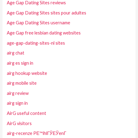
Age Gap Dating Sites reviews
Age Gap Dating Sites sites pour adultes
Age Gap Dating Sites username
Age Gap free lesbian dating websites
age-gap-dating-sites-nl sites
airg chat
airg es sign in
airg hookup website
airg mobile site
airg review
airg sign in
AirG useful content
AirG visitors
airg-recenze PЕ™ihlГЎЕЎenГ­