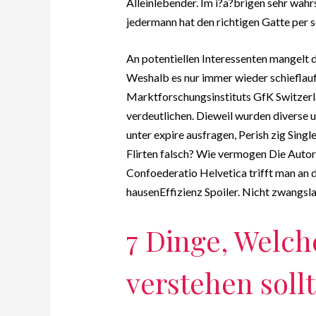
Alleinlebender. Im i?a?brigen sehr wahrsc
jedermann hat den richtigen Gatte per 
An potentiellen Interessenten mangelt di
Weshalb es nur immer wieder schieflau
Marktforschungsinstituts GfK Switzer
verdeutlichen. Dieweil wurden divers
unter expire ausfragen, Perish zig Sin
Flirten falsch? Wie vermogen Die Autore
Confoederatio Helvetica trifft man an 
hausenEffizienz Spoiler.
Nicht zwangsla
7 Dinge, Welch
verstehen soll