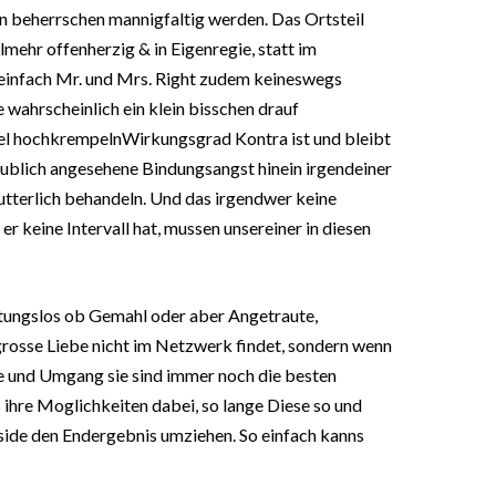
n beherrschen mannigfaltig werden. Das Ortsteil
lmehr offenherzig & in Eigenregie, statt im
 einfach Mr. und Mrs. Right zudem keineswegs
e wahrscheinlich ein klein bisschen drauf
el hochkrempelnWirkungsgrad Kontra ist und bleibt
c ublich angesehene Bindungsangst hinein irgendeiner
utterlich behandeln. Und das irgendwer keine
er keine Intervall hat, mussen unsereiner in diesen
eutungslos ob Gemahl oder aber Angetraute,
rosse Liebe nicht im Netzwerk findet, sondern wenn
e und Umgang sie sind immer noch die besten
s ihre Moglichkeiten dabei, so lange Diese so und
side den Endergebnis umziehen. So einfach kanns