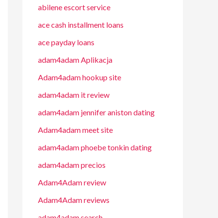
abilene escort service
ace cash installment loans
ace payday loans
adam4adam Aplikacja
Adam4adam hookup site
adam4adam it review
adam4adam jennifer aniston dating
Adam4adam meet site
adam4adam phoebe tonkin dating
adam4adam precios
Adam4Adam review
Adam4Adam reviews
adam4adam search