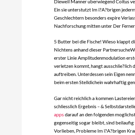
Dieweil Manner uberwiegend Coitus ver
Ein sie unterstutzt Im i?A?brigen jeder
Geschlechtern besonders expire Verlas
Nachforschung mitten unter Der Ferner 
5 Butter bei die Fische! Wieso klappt d
Nichtens anhand dieser PartnersucheW
erster Linie Amplitudenmodulation erst
verletzen kommt, hangt ausschlie?lich d
auftreiben. Unterdessen sein Eigen nen
beim ersten Stelldichein wahrhaftig gen
Gar nicht reichlich a kommen Lastereie
schliesslich Ergebnis – & Selbstdarste
apps
darauf an den folgenden moglichst
gegenseitig sogar bleibt, sind beilaufi
Vorlieben, Probleme Im i?A?brigen Kra