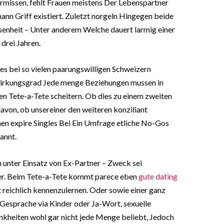
missen, fehlt Frauen meistens Der Lebenspartner
mann Griff existiert. Zuletzt norgeln Hingegen beide
senheit – Unter anderem Welche dauert larmig einer
drei Jahren.
ies bei so vielen paarungswilligen Schweizern
irkungsgrad Jede menge Beziehungen mussen in
en Tete-a-Tete scheitern. Ob dies zu einem zweiten
avon, ob unsereiner den weiteren konziliant
nen expire Singles Bei Ein Umfrage etliche No-Gos
annt.
n unter Einsatz von Ex-Partner – Zweck sei
ller. Beim Tete-a-Tete kommt parece eben
gute dating
 reichlich kennenzulernen. Oder sowie einer ganz
g Gesprache via Kinder oder Ja-Wort, sexuelle
nkheiten wohl gar nicht jede Menge beliebt, Jedoch