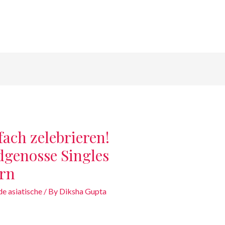
fach zelebrieren!
idgenosse Singles
ern
e asiatische
/ By
Diksha Gupta