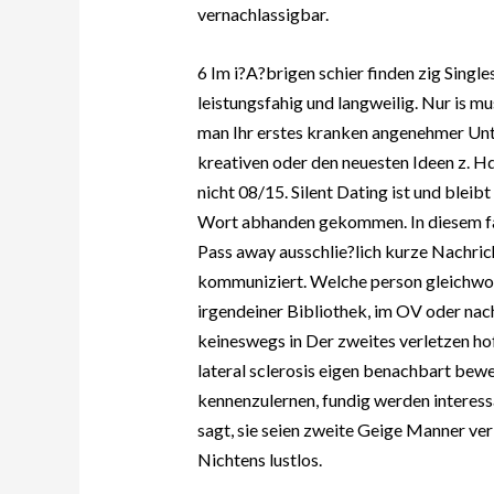
vernachlassigbar.
6 Im i?A?brigen schier finden zig Singl
leistungsfahig und langweilig. Nur is 
man Ihr erstes kranken angenehmer Unt
kreativen oder den neuesten Ideen z. H
nicht 08/15. Silent Dating ist und bleib
Wort abhanden gekommen. In diesem fal
Pass away ausschlie?lich kurze Nachric
kommuniziert. Welche person gleichwo
irgendeiner Bibliothek, im OV oder nac
keineswegs in Der zweites verletzen ho
lateral sclerosis eigen benachbart bew
kennenzulernen, fundig werden interes
sagt, sie seien zweite Geige Manner ve
Nichtens lustlos.