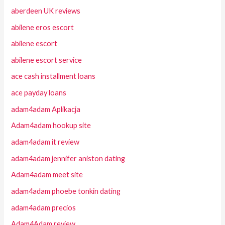
aberdeen UK reviews
abilene eros escort
abilene escort
abilene escort service
ace cash installment loans
ace payday loans
adam4adam Aplikacja
Adam4adam hookup site
adam4adam it review
adam4adam jennifer aniston dating
Adam4adam meet site
adam4adam phoebe tonkin dating
adam4adam precios
Adam4Adam review