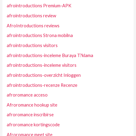
afrointroductions Premium-APK
afrointroductions review
AfroIntroductions reviews
afrointroductions Strona mobilna
afrointroductions visitors
afrointroductions-inceleme Buraya T?klama
afrointroductions-inceleme visitors
afrointroductions-overzicht Inloggen
afrointroductions-recenze Recenze
afroromance acceso
Afroromance hookup site
afroromance inscribirse
afroromance kortingscode
Afroromance meet site