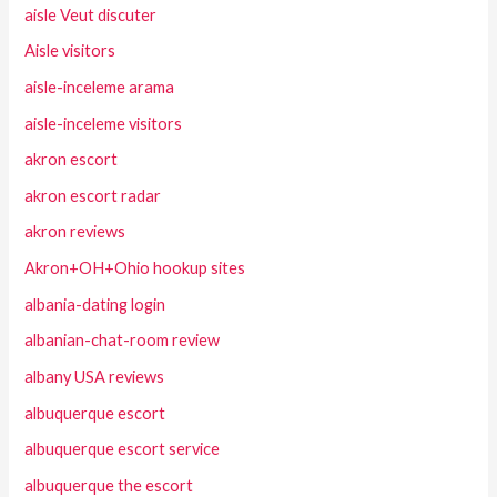
aisle Veut discuter
Aisle visitors
aisle-inceleme arama
aisle-inceleme visitors
akron escort
akron escort radar
akron reviews
Akron+OH+Ohio hookup sites
albania-dating login
albanian-chat-room review
albany USA reviews
albuquerque escort
albuquerque escort service
albuquerque the escort