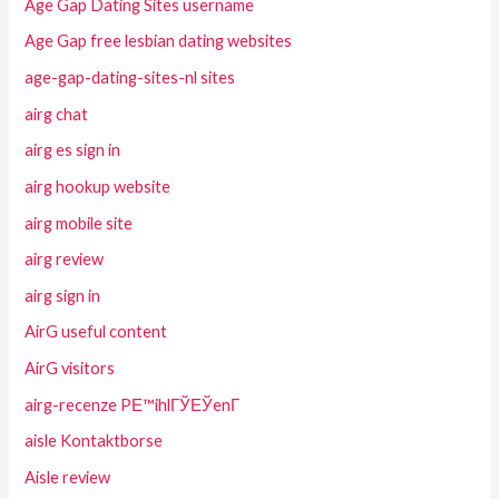
Age Gap Dating Sites username
Age Gap free lesbian dating websites
age-gap-dating-sites-nl sites
airg chat
airg es sign in
airg hookup website
airg mobile site
airg review
airg sign in
AirG useful content
AirG visitors
airg-recenze PЕ™ihlГЎЕЎenГ­
aisle Kontaktborse
Aisle review