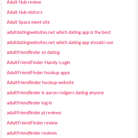
Adult Hub review
Adult Hub visitors
Adult Space meet site
adultdatingwebsites.net which dating app is the best
adultdatingwebsites.net which dating app should i use
adultfriendfinder es dating
AdultFriendFinder Handy-Login
AdultFriendFinder hookup apps
Adultfriendfinder hookup website
adultfriendfinder is aaron rodgers dating anyone
adultfriendfinder log in
adultfriendfinder pl reviews
AdultFriendFinder review
adultfriendfinder reviews