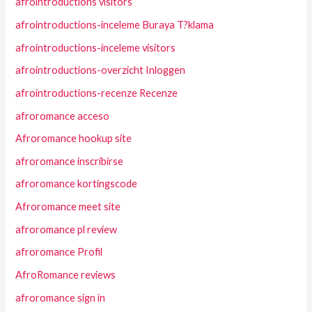
afrointroductions visitors
afrointroductions-inceleme Buraya T?klama
afrointroductions-inceleme visitors
afrointroductions-overzicht Inloggen
afrointroductions-recenze Recenze
afroromance acceso
Afroromance hookup site
afroromance inscribirse
afroromance kortingscode
Afroromance meet site
afroromance pl review
afroromance Profil
AfroRomance reviews
afroromance sign in