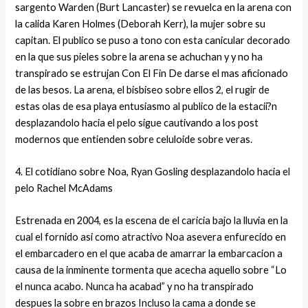
sargento Warden (Burt Lancaster) se revuelca en la arena con
la calida Karen Holmes (Deborah Kerr), la mujer sobre su
capitan. El publico se puso a tono con esta canicular decorado
en la que sus pieles sobre la arena se achuchan y y no ha
transpirado se estrujan Con El Fin De darse el mas aficionado
de las besos. La arena, el bisbiseo sobre ellos 2, el rugir de
estas olas de esa playa entusiasmo al publico de la estacii?n
desplazandolo hacia el pelo sigue cautivando a los post
modernos que entienden sobre celuloide sobre veras.
4. El cotidiano sobre Noa, Ryan Gosling desplazandolo hacia el
pelo Rachel McAdams
Estrenada en 2004, es la escena de el caricia bajo la lluvia en la
cual el fornido asi­ como atractivo Noa asevera enfurecido en
el embarcadero en el que acaba de amarrar la embarcacion a
causa de la inminente tormenta que acecha aquello sobre “Lo
el nunca acabo. Nunca ha acabad” y no ha transpirado
despues la sobre en brazos Incluso la cama a donde se