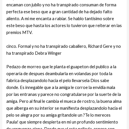
encaman con jubilo y no ha transpirado consuman de forma
perfecta ese beso que a gran cantidad de ha dejado falto
aliento. A mi me encanta a rabiar. Se hablo tantisimo sobre
este beso que hasta los actores lo tuvieron que reiterar en las
premios MTV.
cinco. Formal y no ha transpirado caballero, Richard Gere y no
ha transpirado Debra Winger
Pedazo de morreo que le planta el guapeton del publico a la
operaria de despues deambularla en volandas por toda la
fabrica desplazandolo hacia el pelo llevarsela Dios sabe
donde. Es innegable que a la amiga le corroe la envidia mala
por las entranas y parece no congratularse por la suerte de la
amiga. Pero al final le cambia el mueca de rostro, la buena alma
que alberga en su interior se manifiesta desplazandolo hacia el
pelo se alegra por su amiga gritandole un ?Te lo mereces
Paula! que siempre despierta en mi un profundo sentimiento
de verguenza ajena. Desde que vi esta pelicula, espero con