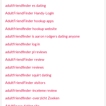
adultfriendfinder es dating
AdultFriendFinder Handy-Login
AdultFriendFinder hookup apps
Adultfriendfinder hookup website
adultfriendfinder is aaron rodgers dating anyone
adultfriendfinder log in
adultfriendfinder pl reviews
AdultFriendFinder review
adultfriendfinder reviews
adultfriendfinder squirt dating
AdultFriendFinder visitors
adultfriendfinder-inceleme review
adultfriendfinder-overzicht Zoeken
AdultSpace dating site