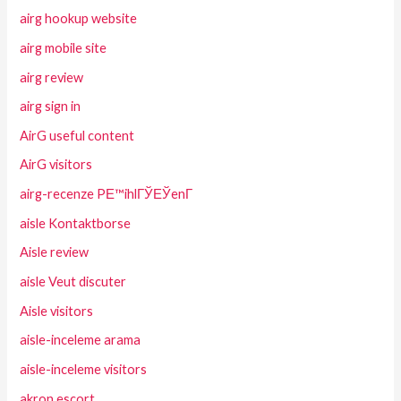
airg hookup website
airg mobile site
airg review
airg sign in
AirG useful content
AirG visitors
airg-recenze PЕ™ihlГЎЕЎenГ­
aisle Kontaktborse
Aisle review
aisle Veut discuter
Aisle visitors
aisle-inceleme arama
aisle-inceleme visitors
akron escort