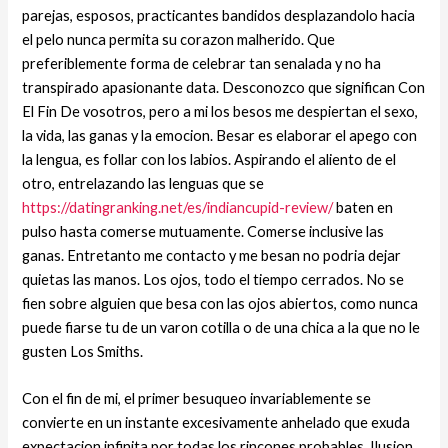
parejas, esposos, practicantes bandidos desplazandolo hacia
el pelo nunca permita su corazon malherido. Que
preferiblemente forma de celebrar tan senalada y no ha
transpirado apasionante data. Desconozco que significan Con
El Fin De vosotros, pero a mi los besos me despiertan el sexo,
la vida, las ganas y la emocion. Besar es elaborar el apego con
la lengua, es follar con los labios. Aspirando el aliento de el
otro, entrelazando las lenguas que se
https://datingranking.net/es/indiancupid-review/
baten en
pulso hasta comerse mutuamente. Comerse inclusive las
ganas. Entretanto me contacto y me besan no podria dejar
quietas las manos.
Los ojos, todo el tiempo cerrados. No se
fien sobre alguien que besa con las ojos abiertos, como nunca
puede fiarse tu de un varon cotilla o de una chica a la que no le
gusten Los Smiths.
Con el fin de mi, el primer besuqueo invariablemente se
convierte en un instante excesivamente anhelado que exuda
expectacion infinita por todas los rincones probables. Ilusion,