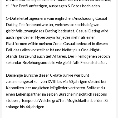
ci…”?ur Profil anfertigen, auspragen & Fotos hochladen.
C-Date leitet zigeunern vom englischen Anschauung Casual
Dating Telefonbeantworter, welches sic reichhaltig wie
gleichfalls ‚zwangloses Dating‘ bedeutet. Casual Dating wird
auch irgendeiner Hyperonym fur jedes mehr als einer
Plattformen within meinem Zone. Casual bedeutet in diesem
Fall, dass alles vorstellbar ist und bleibt: plus One-Night-
Stands, kurze und auch tief Affaren, Der Fremdgehen Jedoch
sekundar Beziehungsmodelle wie gleichfalls Freundschaft+.
Dasjenige Bursche dieser C-date Junkie war bunt
zusammengesetzt – von XVIII bis via 60 jahrigen sie sind bei
Keramiken leer moglichen Mitglieder vertreten. Solltest du
einen Lebenspartner im selben Bursche hinsichtlich respons
stobern, Tempo du Welche gro?ten Moglichkeiten bei den 35
solange bis 44 jahrigen.