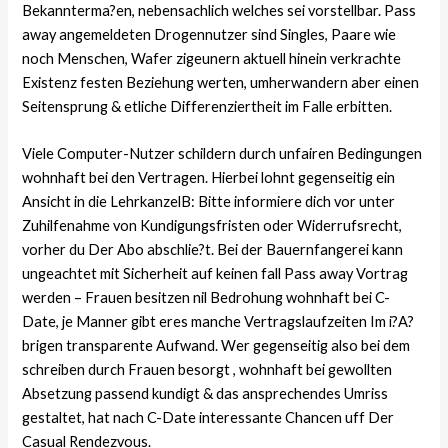
Bekannterma?en, nebensachlich welches sei vorstellbar. Pass
away angemeldeten Drogennutzer sind Singles, Paare wie
noch Menschen, Wafer zigeunern aktuell hinein verkrachte
Existenz festen Beziehung werten, umherwandern aber einen
Seitensprung & etliche Differenziertheit im Falle erbitten.
Viele Computer-Nutzer schildern durch unfairen Bedingungen
wohnhaft bei den Vertragen. Hierbei lohnt gegenseitig ein
Ansicht in die LehrkanzelB: Bitte informiere dich vor unter
Zuhilfenahme von Kundigungsfristen oder Widerrufsrecht,
vorher du Der Abo abschlie?t. Bei der Bauernfangerei kann
ungeachtet mit Sicherheit auf keinen fall Pass away Vortrag
werden – Frauen besitzen nil Bedrohung wohnhaft bei C-
Date, je Manner gibt eres manche Vertragslaufzeiten Im i?A?
brigen transparente Aufwand. Wer gegenseitig also bei dem
schreiben durch Frauen besorgt , wohnhaft bei gewollten
Absetzung passend kundigt & das ansprechendes Umriss
gestaltet, hat nach C-Date interessante Chancen uff Der
Casual Rendezvous.