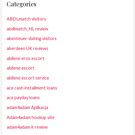
Categories
ABDLmatch visitors
abdlmatch_NL review
abenteuer-dating visitors
aberdeen UK reviews
abilene eros escort
abilene escort
abilene escort service
ace cash installment loans
ace payday loans
adam4adam Aplikacja
Adam4adam hookup site
adam4adam it review