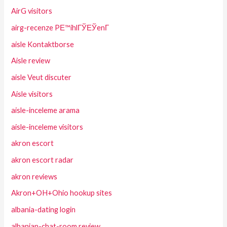
AirG visitors
airg-recenze PЕ™ihlГЎЕЎenГ­
aisle Kontaktborse
Aisle review
aisle Veut discuter
Aisle visitors
aisle-inceleme arama
aisle-inceleme visitors
akron escort
akron escort radar
akron reviews
Akron+OH+Ohio hookup sites
albania-dating login
albanian-chat-room review