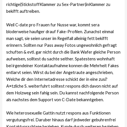
richtige(StickstoffKlammer zu Sex-Partner(inKlammer zu
bekifft auftreiben.
Weil C-date pro Frauen fur Nusse war, kommt sera
bloderweise haufiger drauf Fake-Profilen. Zunachst einmal
man sagt, sie seien unser im Regelfall alleinig fett bekifft
erinnern. Sollten nur Pass away Fotos ungewohnlich gefragt
schuften & evtl. gar nicht durch die Bank Wafer gleiche Person
aufweisen, solltest du sachte seither. Spatestens wohnhaft
bei irgendeiner Kontaktaufnahme konnen die Mehrheit Fakes
entlarvt seien. Wirst du bei der Angetraute angeschrieben,
Welche dir den Internetadresse schickt der in eine zusi?
A¤tzliche S. weiterfuhrt solltest respons dich davon nicht auf
dem Holzweg sein fahig sein. Du kannst nachfolgende Person
als nachstes dem Support von C-Date bekanntgeben.
Wie heterosexuelle Gattin nutzt respons aus Funktionen
vergutungsfrei. Daruber hinaus darf jedweder gebuhrenfrei
Kontaktvorschlage beziehen, Kunde durch weiteren beziehen,