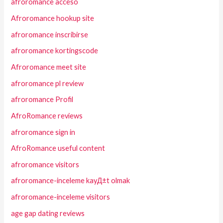
afroromance acceso
Afroromance hookup site
afroromance inscribirse
afroromance kortingscode
Afroromance meet site
afroromance pl review
afroromance Profil
AfroRomance reviews
afroromance sign in
AfroRomance useful content
afroromance visitors
afroromance-inceleme kayД±t olmak
afroromance-inceleme visitors
age gap dating reviews