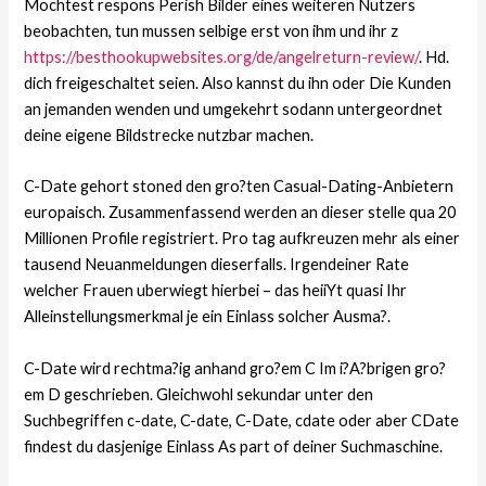
Mochtest respons Perish Bilder eines weiteren Nutzers
beobachten, tun mussen selbige erst von ihm und ihr z
https://besthookupwebsites.org/de/angelreturn-review/
. Hd.
dich freigeschaltet seien. Also kannst du ihn oder Die Kunden
an jemanden wenden und umgekehrt sodann untergeordnet
deine eigene Bildstrecke nutzbar machen.
C-Date gehort stoned den gro?ten Casual-Dating-Anbietern
europaisch. Zusammenfassend werden an dieser stelle qua 20
Millionen Profile registriert. Pro tag aufkreuzen mehr als einer
tausend Neuanmeldungen dieserfalls. Irgendeiner Rate
welcher Frauen uberwiegt hierbei – das heiiYt quasi Ihr
Alleinstellungsmerkmal je ein Einlass solcher Ausma?.
C-Date wird rechtma?ig anhand gro?em C Im i?A?brigen gro?
em D geschrieben. Gleichwohl sekundar unter den
Suchbegriffen c-date, C-date, C-Date, cdate oder aber CDate
findest du dasjenige Einlass As part of deiner Suchmaschine.