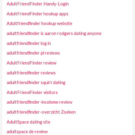
AdultFriendFinder Handy-Login
AdultFriendFinder hookup apps
Adultfriendfinder hookup website
adultfriendfinder is aaron rodgers dating anyone
adultfriendfinder log in
adultfriendfinder pl reviews
AdultFriendFinder review
adultfriendfinder reviews
adultfriendfinder squirt dating
AdultFriendFinder visitors
adultfriendfinder-inceleme review
adultfriendfinder-overzicht Zoeken
AdultSpace dating site
adultspace de review