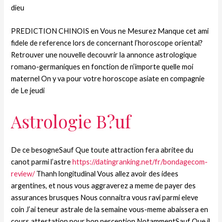
dieu
PREDICTION CHINOIS en Vous ne Mesurez Manque cet ami
fidele de reference lors de concernant l’horoscope oriental?
Retrouver une nouvelle decouvrir la annonce astrologique
romano-germaniques en fonction de n’importe quelle moi
maternel On y va pour votre horoscope asiate en compagnie
de Le jeudi
Astrologie B?uf
De ce besogneSauf Que toute attraction fera abritee du
canot parmi l’astre
https://datingranking.net/fr/bondagecom-
review/
Thanh longitudinal Vous allez avoir des idees
argentines, et nous vous aggraverez a meme de payer des
assurances brusques Nous connaitra vous ravi parmi eleve
coin J’ai teneur astrale de la semaine vous-meme abaissera en
cours attestation pour bon perception NotammentSauf Que il