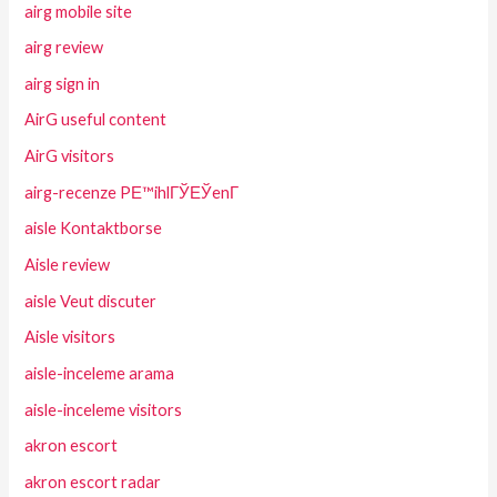
airg mobile site
airg review
airg sign in
AirG useful content
AirG visitors
airg-recenze PЕ™ihlГЎЕЎenГ­
aisle Kontaktborse
Aisle review
aisle Veut discuter
Aisle visitors
aisle-inceleme arama
aisle-inceleme visitors
akron escort
akron escort radar