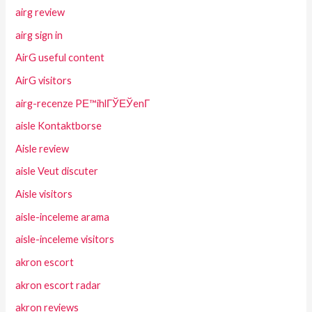
airg review
airg sign in
AirG useful content
AirG visitors
airg-recenze PЕ™ihlГЎЕЎenГ­
aisle Kontaktborse
Aisle review
aisle Veut discuter
Aisle visitors
aisle-inceleme arama
aisle-inceleme visitors
akron escort
akron escort radar
akron reviews