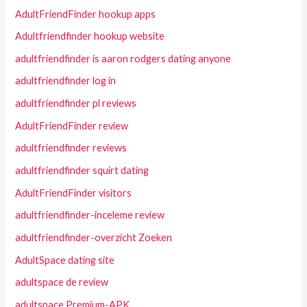
AdultFriendFinder hookup apps
Adultfriendfinder hookup website
adultfriendfinder is aaron rodgers dating anyone
adultfriendfinder log in
adultfriendfinder pl reviews
AdultFriendFinder review
adultfriendfinder reviews
adultfriendfinder squirt dating
AdultFriendFinder visitors
adultfriendfinder-inceleme review
adultfriendfinder-overzicht Zoeken
AdultSpace dating site
adultspace de review
adultspace Premium-APK