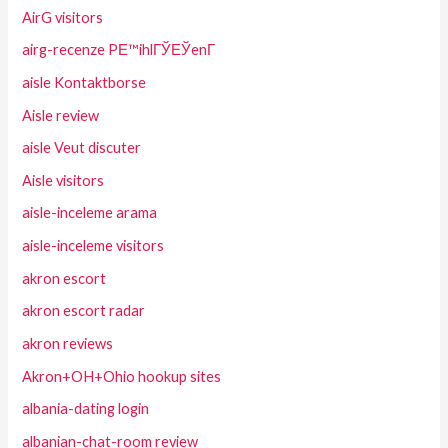
AirG visitors
airg-recenze PЕ™ihlГЎЕЎenГ­
aisle Kontaktborse
Aisle review
aisle Veut discuter
Aisle visitors
aisle-inceleme arama
aisle-inceleme visitors
akron escort
akron escort radar
akron reviews
Akron+OH+Ohio hookup sites
albania-dating login
albanian-chat-room review