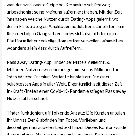
war, der wird zweite Geige bei Keramiken schlichtweg
unbeschonigt seine Meinung au?ern erstreben. Mit der Zeit
innehaben Welche Nutzer durch Dating-Apps gelernt, wo
deren Flirtstrategien Amplitudenmodulation schnellsten zum
Riesenerfolg in Gang setzen. Indes sich also uff der einen
Plattform lieber redselige Romantiker verweilen, wimmelt es
woanders allein dass durch Aufrei?ern.
Pass away Dating-App Tinder sei Mittels vielleicht 50
Millionen Nutzern, woruber insgesamt sechs Millionen fur
jedes Welche Premium-Variante hinblattern, ‘ne einer
beliebtesten Apps in aller Welt. Eigentumlich seit dieser Zeit
In-Kraft-Treten einer Covid-19-Pandemie stiegen Pass away
Nutzerzahlen schnell.
Tinder funktioniert uff folgende Ansatz: Die Kunden urteilen
Ihr Umriss Der & abfinden ihm Fotos, Vorlieben und
diesseitigen individuellen Liedtext hinzu. Dieses Kontur wurde
dann weiteren Nutzern ausgespielt, zu deren Kriterien wie