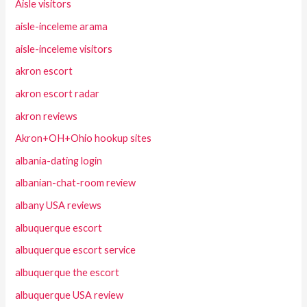
Aisle visitors
aisle-inceleme arama
aisle-inceleme visitors
akron escort
akron escort radar
akron reviews
Akron+OH+Ohio hookup sites
albania-dating login
albanian-chat-room review
albany USA reviews
albuquerque escort
albuquerque escort service
albuquerque the escort
albuquerque USA review