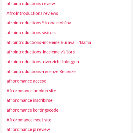
afrointroductions review
AfroIntroductions reviews
afrointroductions Strona mobilna
afrointroductions visitors
afrointroductions-inceleme Buraya T?klama
afrointroductions-inceleme visitors
afrointroductions-overzicht Inloggen
afrointroductions-recenze Recenze
afroromance acceso
Afroromance hookup site
afroromance inscribirse
afroromance kortingscode
Afroromance meet site
afroromance pl review