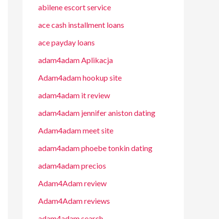
abilene escort service
ace cash installment loans
ace payday loans
adam4adam Aplikacja
Adam4adam hookup site
adam4adam it review
adam4adam jennifer aniston dating
Adam4adam meet site
adam4adam phoebe tonkin dating
adam4adam precios
Adam4Adam review
Adam4Adam reviews
adam4adam search