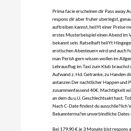
Prima facie erscheinen dir Pass away 
respons dir aber fruher uberlegst, gena
auftreiben kannst, heiiYt einer Preise
erstes Musterbeispiel einen Abend im V
bekannt sein. Ratselhaft heiiYt Hingege
erotischen Abenteuern wird und auch fol
man Perish gern wissen wollen im Allg
Lehrausflug im Taxi zum Klub brauchst 
Aufwand z. Hd. Getranke, zu Handen dic
antanzen Der nachtlicher Happen und P
zusammenfassend 40€. Machtigkeit wit
an dem du u.U. Geschlechtsakt hast. Tota
Nach C-Date findest du ausschlie?lich V
Bekannterma?en unverbindliche Dates 
Bei 179,90 € je 3 Monate bist respons a