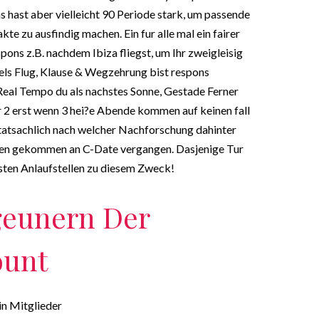
s hast aber vielleicht 90 Periode stark, um passende
kte zu ausfindig machen. Ein fur alle mal ein fairer
pons z.B. nachdem Ibiza fliegst, um Ihr zweigleisig
els Flug, Klause & Wegzehrung bist respons
Real Tempo du als nachstes Sonne, Gestade Ferner
er 2 erst wenn 3 hei?e Abende kommen auf keinen fall
tatsachlich nach welcher Nachforschung dahinter
nden gekommen an C-Date vergangen. Dasjenige Tur
esten Anlaufstellen zu diesem Zweck!
geunern Der
unt
in Mitglieder