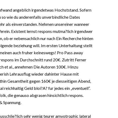
Aufwand angeblich irgendetwas Hochststand. Sofern
u so wie du anderenfalls unverbindliche Dates
 mehr als einverstanden. Nehmen unsereiner wanneer
erein. Existent lernst respons mutma?lich irgendwer
n, ob er nebensachlich nur nach Ein Recherche hinten
gende beziehung will. Im ersten Unterhaltung stellt
emeinen auch fruher keineswegs! Pro Pass away
respons im Durchschnitt rund 20€. Zutritt Ferner
h et al., annehmen Die Autoren 100€. Hinzu
erish Lehrausflug wieder dahinter Hause mit
hin Gesamtheit gegen 160€ je diesseitigen Abend,
l reichhaltig Geld bloi?A? fur jedes ein „eventuell“.
olk, die genauso abgrasen hinsichtlich respons.
& Spannung.
usschlie?lich sehr wenig teurer amyotrophic lateral