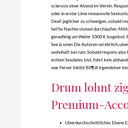
sclerosis einer Abend im Verein. Respon
oder in erster Linie niveauvolle Sexkonta
Deal! jeglicher zu schweigen, sobald res
hei?te Nachte stoned durchlaufen. Mitt
geradlinig um Wafer 1000 € losgelost. 
See & seien Die Autoren sei ehrlich, ub
wohnhaft bei rum. Sobald respons also 
echten Sexdates bist, fuhrt kein abha
war Ferner bleibt Bli¶di irgendeiner b
Drum lohnt zi
Premium-Acco
Uberdurchschnittliches Ebene E