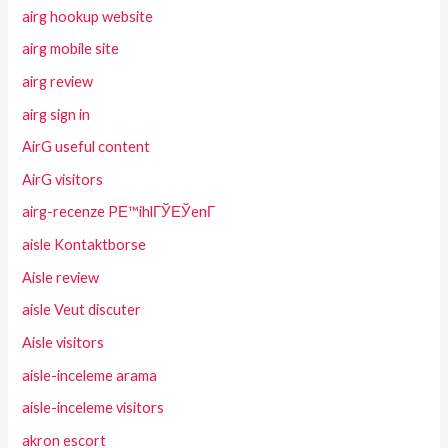
airg hookup website
airg mobile site
airg review
airg sign in
AirG useful content
AirG visitors
airg-recenze PЕ™ihlГЎЕЎenГ­
aisle Kontaktborse
Aisle review
aisle Veut discuter
Aisle visitors
aisle-inceleme arama
aisle-inceleme visitors
akron escort