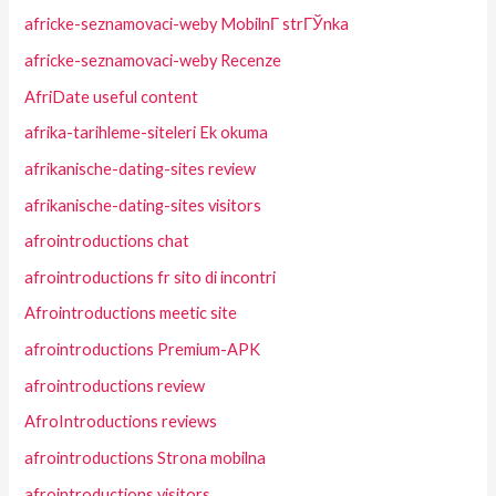
africke-seznamovaci-weby MobilnГ­ strГЎnka
africke-seznamovaci-weby Recenze
AfriDate useful content
afrika-tarihleme-siteleri Ek okuma
afrikanische-dating-sites review
afrikanische-dating-sites visitors
afrointroductions chat
afrointroductions fr sito di incontri
Afrointroductions meetic site
afrointroductions Premium-APK
afrointroductions review
AfroIntroductions reviews
afrointroductions Strona mobilna
afrointroductions visitors