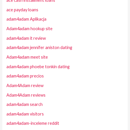
ace cash installment loans
ace payday loans
adam4adam Aplikacja
Adam4adam hookup site
adam4adam it review
adam4adam jennifer aniston dating
Adam4adam meet site
adam4adam phoebe tonkin dating
adam4adam precios
Adam4Adam review
Adam4Adam reviews
adam4adam search
adam4adam visitors
adam4adam-inceleme reddit