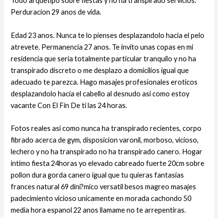
Todo arquetipo sobre fiestas y no ha transpirado servicios.
Perduracion 29 anos de vida.
Edad 23 anos. Nunca te lo pienses desplazandolo hacia el pelo
atrevete. Permanencia 27 anos. Te invito unas copas en mi
residencia que seria totalmente particular tranquilo y no ha
transpirado discreto o me desplazo a domicilios igual que
adecuado te parezca. Hago masajes profesionales eroticos
desplazandolo hacia el cabello al desnudo asi­ como estoy
vacante Con El Fin De ti las 24 horas.
Fotos reales asi­ como nunca ha transpirado recientes, corpo
fibrado acerca de gym, disposicion varonil, morboso, vicioso,
lechero y no ha transpirado no ha transpirado canero. Hogar
intimo fiesta 24horas yo elevado cabreado fuerte 20cm sobre
pollon dura gorda canero igual que tu quieras fantasias
frances natural 69 dini?mico versatil besos magreo masajes
padecimiento vicioso unicamente en morada cachondo 50
media hora espanol 22 anos llamame no te arrepentiras.