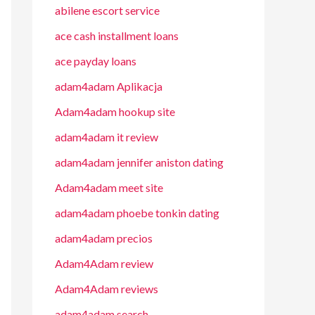
abilene escort service
ace cash installment loans
ace payday loans
adam4adam Aplikacja
Adam4adam hookup site
adam4adam it review
adam4adam jennifer aniston dating
Adam4adam meet site
adam4adam phoebe tonkin dating
adam4adam precios
Adam4Adam review
Adam4Adam reviews
adam4adam search