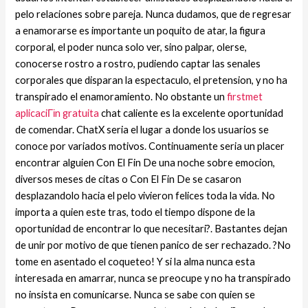
pelo relaciones sobre pareja. Nunca dudamos, que de regresar
a enamorarse es importante un poquito de atar, la figura
corporal, el poder nunca solo ver, sino palpar, olerse,
conocerse rostro a rostro, pudiendo captar las senales
corporales que disparan la espectaculo, el pretension, y no ha
transpirado el enamoramiento. No obstante un
firstmet
aplicaciГіn gratuita
chat caliente es la excelente oportunidad
de comendar. ChatX seri­a el lugar a donde los usuarios se
conoce por variados motivos. Continuamente seri­a un placer
encontrar alguien Con El Fin De una noche sobre emocion,
diversos meses de citas o Con El Fin De se casaron
desplazandolo hacia el pelo vivieron felices toda la vida. No
importa a quien este tras, todo el tiempo dispone de la
oportunidad de encontrar lo que necesitari?. Bastantes dejan
de unir por motivo de que tienen panico de ser rechazado. ?No
tome en asentado el coqueteo! Y si la alma nunca esta
interesada en amarrar, nunca se preocupe y no ha transpirado
no insista en comunicarse. Nunca se sabe con quien se