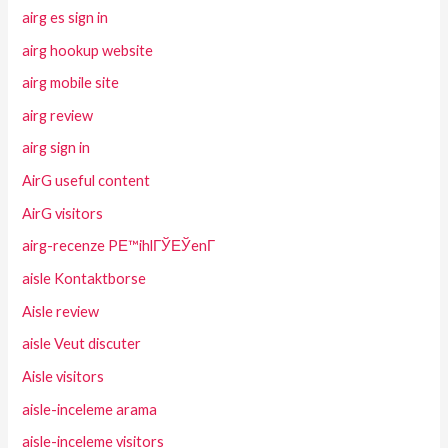
airg es sign in
airg hookup website
airg mobile site
airg review
airg sign in
AirG useful content
AirG visitors
airg-recenze PЕ™ihlГЎЕЎenГ­
aisle Kontaktborse
Aisle review
aisle Veut discuter
Aisle visitors
aisle-inceleme arama
aisle-inceleme visitors