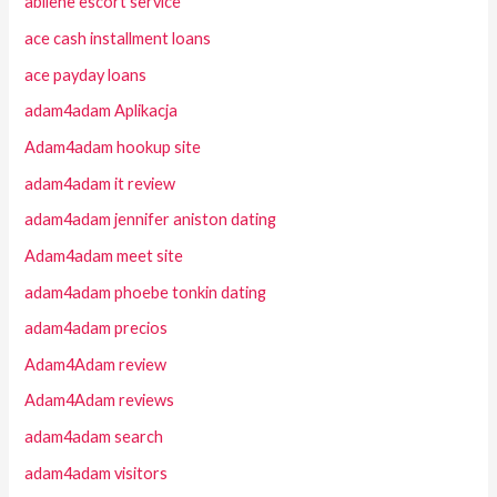
abilene escort service
ace cash installment loans
ace payday loans
adam4adam Aplikacja
Adam4adam hookup site
adam4adam it review
adam4adam jennifer aniston dating
Adam4adam meet site
adam4adam phoebe tonkin dating
adam4adam precios
Adam4Adam review
Adam4Adam reviews
adam4adam search
adam4adam visitors