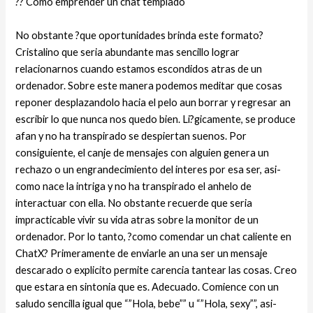
?? Como emprender un chat templado
No obstante ?que oportunidades brinda este formato?
Cristalino que seri­a abundante mas sencillo lograr
relacionarnos cuando estamos escondidos atras de un
ordenador. Sobre este manera podemos meditar que cosas
reponer desplazandolo hacia el pelo aun borrar y regresar an
escribir lo que nunca nos quedo bien. Li?gicamente, se produce
afan y no ha transpirado se despiertan suenos. Por
consiguiente, el canje de mensajes con alguien genera un
rechazo o un engrandecimiento del interes por esa ser, asi­
como nace la intriga y no ha transpirado el anhelo de
interactuar con ella. No obstante recuerde que seri­a
impracticable vivir su vida atras sobre la monitor de un
ordenador. Por lo tanto, ?como comendar un chat caliente en
ChatX? Primeramente de enviarle an una ser un mensaje
descarado o explicito permite carencia tantear las cosas. Creo
que estara en sintonia que es. Adecuado. Comience con un
saludo sencilla igual que “”Hola, bebe”” u “”Hola, sexy””, asi­