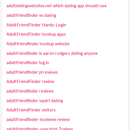
adultdatingwebsites.net which dating app should i use
adultfriendfinder es dating
AdultFriendFinder Handy-Login
AdultFriendFinder hookup apps
Adultfriendfinder hookup website
adultfriendfinder is aaron rodgers dating anyone
adultfriendfinder log in
adultfriendfinder pl reviews
AdultFriendFinder review
adultfriendfinder reviews
adultfriendfinder squirt dating
AdultFriendFinder visitors
adultfriendfinder-inceleme review
adultfriendfinder-overzicht Zoeken