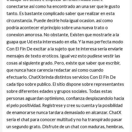
conectarse asi­ como ha encontrado an una ser que le gusto
tanto. Es bastante complicado saber que realizar en esta
circunstancia. Puede decirle hola igual ocasion. asi­ como
podria acontecer el principio sobre una nueva trato o
conexion amorosa. No obstante, Existen que mostrarle a la
guapa que Ud esta interesado en ella. Y la mas perfecta modo
Con El Fin De excitar a la sujeto que te interesa seri­a enviarle
mensajes de texto eroticos. Igual vez esto pudiese vestir las
cosas al siguiente grado. Pero, existe que saber que escribir,
que nunca hace carencia redactar asi­ como cuando
efectuarlo. ChatX brinda distintos servicios Con El Fin De
cada tipo sobre publico. El sitio dispone sobre representantes
sobre diferentes edades y grupos sociales. Todas estas
personas aguardan optimismo, confianza desplazandolo hacia
el pelo positividad. Registrese y cree su cuenta y la posibilidad
de enamorarse nunca tardara demasiado en alcanzar. ChatX
seri­a el chat para conocer multitud y no ha transpirado pasar
un segundo grato. Disfrute de un chat con maduras, hembras,