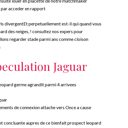
ensuite louer en placette de notre matchmaker
e par acceder en rapport
vis divergentEt perpetuellement est-il qui quand vous
pard des neiges, ! consultez nos expers pour
allons regarder stade parmi ans comme cloison
s
peculation Jaguar
leopard germe agrandit parmi 4 arrivees
guar
ements de connexion attache vers Once a cause
t concluante aupres de ce bienfait prospect leopard