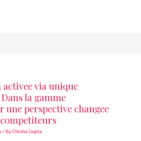
 activee via unique
 Dans la gamme
ir une perspective changee
s competiteurs
s
/ By
Diksha Gupta