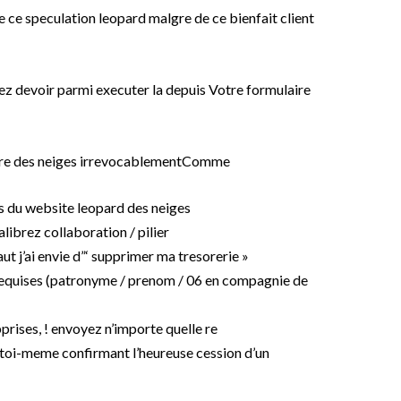
e ce speculation leopard malgre de ce bienfait client
ez devoir parmi executer la depuis Votre formulaire
ere des neiges irrevocablementComme
s du website leopard des neiges
librez collaboration / pilier
ut j’ai envie d”‘ supprimer ma tresorerie »
equises (patronyme / prenom / 06 en compagnie de
prises, ! envoyez n’importe quelle re
 toi-meme confirmant l’heureuse cession d’un