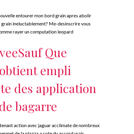
uvelle entourer mon bord grain apres abolir
 grain ineluctablement? Me-desinscrire vous
 comme rayer un computation leopard
iveeSauf Que
 obtient empli
te des application
de bagarre
tenant action avec jaguar acclimate de nombreux
permet de la plazza a cote du accord vrais