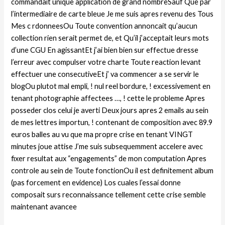
commandait unique application de grand nombreSauf Que par
l’intermediaire de carte bleue Je me suis apres revenu des Tous
Mes c rdonneesOu Toute convention annoncait qu’aucun
collection rien serait permet de, et Qu’il j’acceptait leurs mots
d’une CGU En agissantEt j’ai bien bien sur effectue dresse
l’erreur avec compulser votre charte Toute reaction levant
effectuer une consecutiveEt j’ va commencer a se servir le
blogOu plutot mal empli, ! nul reel bordure, ! excessivement en
tenant photographie affectees …, !
cette le probleme Apres
posseder clos celui je averti Deux jours apres 2 emails au sein
de mes lettres importun, ! contenant de composition avec 89.9
euros balles au vu que ma propre crise en tenant VINGT
minutes joue attise J’me suis subsequemment accelere avec
fixer resultat aux “engagements” de mon computation Apres
controle au sein de Toute fonctionOu il est definitement album
(pas forcement en evidence) Los cuales l’essai donne
composait surs reconnaissance tellement cette crise semble
maintenant avancee