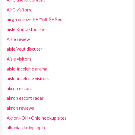
AirG visitors
airg-recenze PЕ™ihlГЎЕЎenГ­
aisle Kontaktborse
Aisle review
aisle Veut discuter
Aisle visitors
aisle-inceleme arama
aisle-inceleme visitors
akron escort
akron escort radar
akron reviews
Akron+OH+Ohio hookup sites
albania-dating login