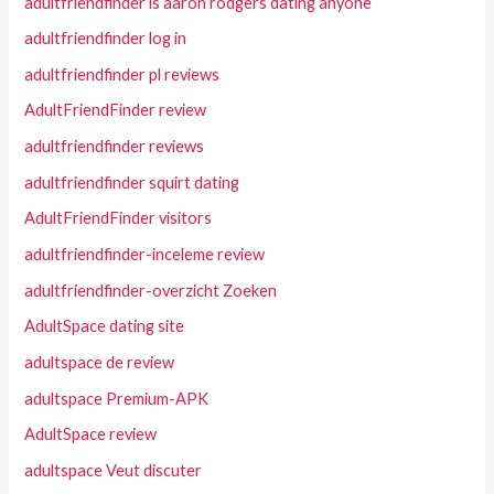
adultfriendfinder is aaron rodgers dating anyone
adultfriendfinder log in
adultfriendfinder pl reviews
AdultFriendFinder review
adultfriendfinder reviews
adultfriendfinder squirt dating
AdultFriendFinder visitors
adultfriendfinder-inceleme review
adultfriendfinder-overzicht Zoeken
AdultSpace dating site
adultspace de review
adultspace Premium-APK
AdultSpace review
adultspace Veut discuter