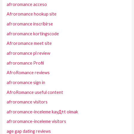
afroromance acceso
Afroromance hookup site
afroromance inscribirse
afroromance kortingscode
Afroromance meet site
afroromance pl review
afroromance Profil
AfroRomance reviews
afroromance sign in
AfroRomance useful content
afroromance visitors
afroromance-inceleme kayД±t olmak
afroromance-inceleme visitors
age gap dating reviews