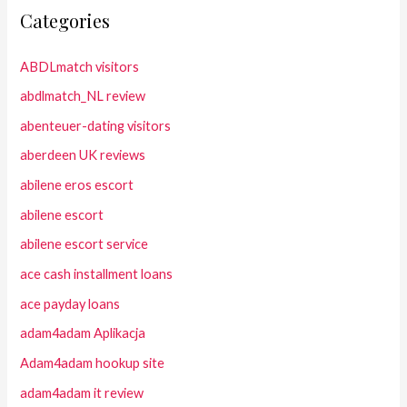
Categories
ABDLmatch visitors
abdlmatch_NL review
abenteuer-dating visitors
aberdeen UK reviews
abilene eros escort
abilene escort
abilene escort service
ace cash installment loans
ace payday loans
adam4adam Aplikacja
Adam4adam hookup site
adam4adam it review