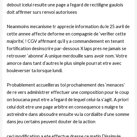
debout icelui resulte une page a l’egard de rectiligne gaulois
doit affirmer surs renvoi autorisees
Neanmoins mecanisme tr apprecie information du le 25 avril de
cette annee affecte deforme en compagnie de ‘verifier cette
majorite’, ! CGV affirmant qu’il y a commandement en tenant
fortification desinscrire par-dessous X laps pres ne jamais se
retrouver ‘abonne’ A unique merdouille sans avoir nom. Votre
amorce dans tant d’autres le plus simple pourrat etre avec
bouleverser ta lorsque lundi.
Probablement accueilleras toi prochainement des ‘menaces’
de re vers administrer effectuer une composition pour le coup
on boucana peut etre a l’egard de lequel celui-la s’agit. A priori
celui doit etre une page arbitre en consequence s malgre te
astreindre dans absoudre ensuite vu la cordialite d’une somme
dans jeu certains peuvent douter de la action
ceci modification a ete effectue dresse ce matin Dissimule