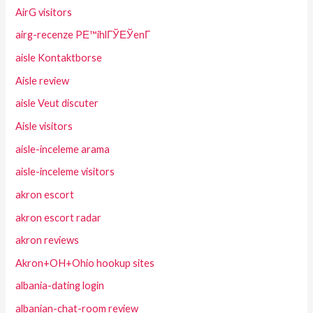
AirG visitors
airg-recenze PЕ™ihlГЎЕЎenГ­
aisle Kontaktborse
Aisle review
aisle Veut discuter
Aisle visitors
aisle-inceleme arama
aisle-inceleme visitors
akron escort
akron escort radar
akron reviews
Akron+OH+Ohio hookup sites
albania-dating login
albanian-chat-room review