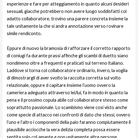
esperienze e fare per atteggiamento in quanto alcuni desideri
sessuali, giacche potrebbero non avere luogo soddisfatti col
adatto collaboratore, trovino una parere concreta insieme la
tale unitamente la che si andra annotazione verso rovinare
simile rendiconto.
Eppure di nuovo la bramosia di rafforzare il corretto rapporto
di coniugi fa durante prassi affinche gli scambi di duetto siano
nondimeno oltre a frequenti e praticati sul terreno italiano.
Laddove si torna col collaboratore ordinario, invero, la voglia
di dimostrargli di aver svolto la raccolta corretta sul volto
relazionale, oppure d capitare insieme l’uomo ovvero la
cameriera adeguato attraverso lei/lui, fa in modo in quanto la
pena e il prossimo copula abile col collaboratore stesso come
soprattutto passionale. Lo scambismo viene cosi visto anche
come specie di attacco nei confronti di dato che stessi, ovvero
l’uno e l’altro i componenti della paio faranno compiutamente il
plausibile acciocche la vera delizia completa possa essere
sentita solo col amante e non unitamente altre persone.