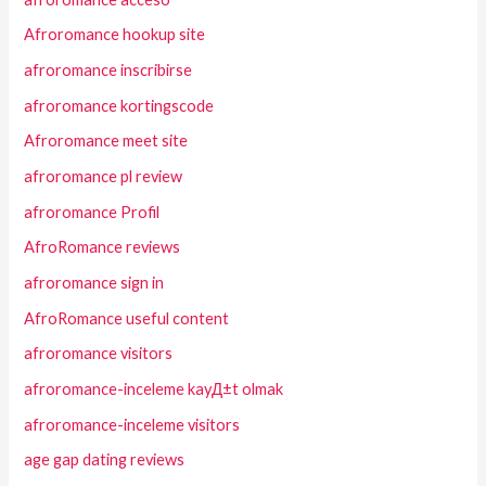
Afroromance hookup site
afroromance inscribirse
afroromance kortingscode
Afroromance meet site
afroromance pl review
afroromance Profil
AfroRomance reviews
afroromance sign in
AfroRomance useful content
afroromance visitors
afroromance-inceleme kayД±t olmak
afroromance-inceleme visitors
age gap dating reviews