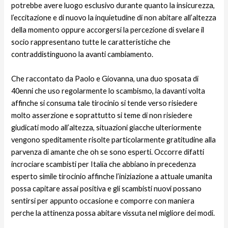
potrebbe avere luogo esclusivo durante quanto la insicurezza,
l’eccitazione e di nuovo la inquietudine di non abitare all’altezza
della momento oppure accorgersi la percezione di svelare il
socio rappresentano tutte le caratteristiche che
contraddistinguono la avanti cambiamento.
Che raccontato da Paolo e Giovanna, una duo sposata di
40enni che uso regolarmente lo scambismo, la davanti volta
affinche si consuma tale tirocinio si tende verso risiedere
molto asserzione e soprattutto si teme di non risiedere
giudicati modo all’altezza, situazioni giacche ulteriormente
vengono speditamente risolte particolarmente gratitudine alla
parvenza di amante che oh se sono esperti. Occorre difatti
incrociare scambisti per Italia che abbiano in precedenza
esperto simile tirocinio affinche l’iniziazione a attuale umanita
possa capitare assai positiva e gli scambisti nuovi possano
sentirsi per appunto occasione e comporre con maniera
perche la attinenza possa abitare vissuta nel migliore dei modi.