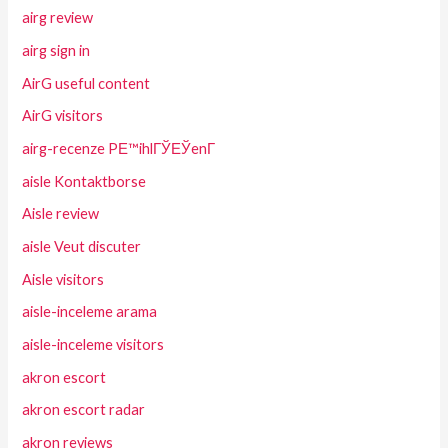
airg review
airg sign in
AirG useful content
AirG visitors
airg-recenze PЕ™ihlГЎЕЎenГ­
aisle Kontaktborse
Aisle review
aisle Veut discuter
Aisle visitors
aisle-inceleme arama
aisle-inceleme visitors
akron escort
akron escort radar
akron reviews