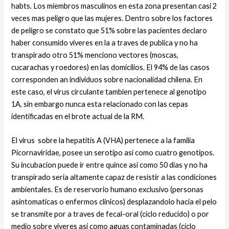
habts.
Los miembros masculinos en esta zona presentan casi 2
veces mas peligro que las mujeres. Dentro sobre los factores
de peligro se constato que 51% sobre las pacientes declaro
haber consumido vi­veres en la a traves de publica y no ha
transpirado otro 51% menciono vectores (moscas,
cucarachas y roedores) en las domicilios. El 94% de las casos
corresponden an individuos sobre nacionalidad chilena. En
este caso, el virus circulante tambien pertenece al genotipo
1A, sin embargo nunca esta relacionado con las cepas
identificadas en el brote actual de la RM.
El virus
sobre la hepatitis A (VHA) pertenece a la familia
Picornaviridae, posee un serotipo asi­ como cuatro genotipos.
Su incubacion puede ir entre quince asi­ como 50 dias y no ha
transpirado seri­a altamente capaz de resistir a las condiciones
ambientales. Es de reservorio humano exclusivo (personas
asintomaticas o enfermos clinicos) desplazandolo hacia el pelo
se transmite por a traves de fecal-oral (ciclo reducido) o por
medio sobre vi­veres asi­ como aguas contaminadas (ciclo