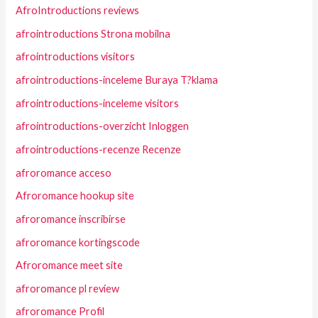
AfroIntroductions reviews
afrointroductions Strona mobilna
afrointroductions visitors
afrointroductions-inceleme Buraya T?klama
afrointroductions-inceleme visitors
afrointroductions-overzicht Inloggen
afrointroductions-recenze Recenze
afroromance acceso
Afroromance hookup site
afroromance inscribirse
afroromance kortingscode
Afroromance meet site
afroromance pl review
afroromance Profil