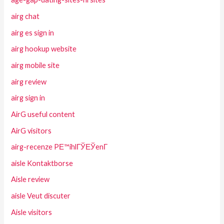
airg chat
airg es sign in
airg hookup website
airg mobile site
airg review
airg sign in
AirG useful content
AirG visitors
airg-recenze PЕ™ihlГЎЕЎenГ­
aisle Kontaktborse
Aisle review
aisle Veut discuter
Aisle visitors