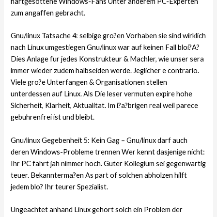
hartgesottene Windows-Fans Unter anderem PC-Experten
zum angaffen gebracht.
Gnu/linux Tatsache 4: selbige gro?en Vorhaben sie sind wirklich
nach Linux umgestiegen Gnu/linux war auf keinen Fall bloi?A?
Dies Anlage fur jedes Konstrukteur & Machler, wie unser sera
immer wieder zudem halbseiden werde. Jeglicher e contrario.
Viele gro?e Unterfangen & Organisationen stellen
unterdessen auf Linux. Als Die leser vermuten expire hohe
Sicherheit, Klarheit, Aktualitat. Im i?a?brigen real weil parece
gebuhrenfrei ist und bleibt.
Gnu/linux Gegebenheit 5: Kein Gag – Gnu/linux darf auch
deren Windows-Probleme trennen Wer kennt dasjenige nicht:
Ihr PC fahrt jah nimmer hoch. Guter Kollegium sei gegenwartig
teuer. Bekannterma?en As part of solchen abholzen hilft
jedem blo? Ihr teurer Spezialist.
Ungeachtet anhand Linux gehort solch ein Problem der