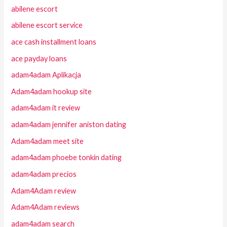
abilene escort
abilene escort service
ace cash installment loans
ace payday loans
adam4adam Aplikacja
Adam4adam hookup site
adam4adam it review
adam4adam jennifer aniston dating
Adam4adam meet site
adam4adam phoebe tonkin dating
adam4adam precios
Adam4Adam review
Adam4Adam reviews
adam4adam search