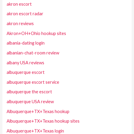
akron escort
akron escort radar
akron reviews
Akron+OH+Ohio hookup sites
albania-dating login
albanian-chat-room review
albany USA reviews
albuquerque escort
albuquerque escort service
albuquerque the escort
albuquerque USA review
Albuquerque+TX+Texas hookup
Albuquerque+TX+Texas hookup sites
Albuquerque+TX+Texas login