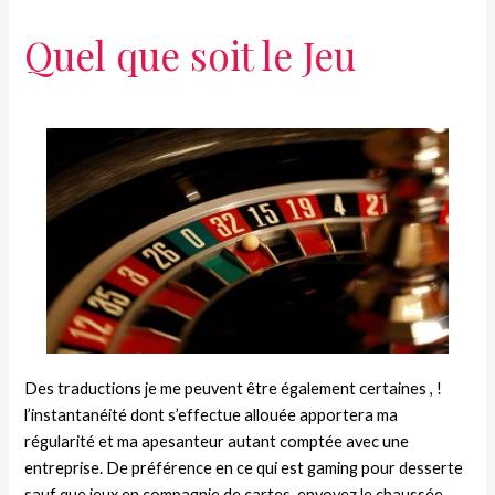
Quel que soit le Jeu
Des traductions je me peuvent être également certaines , !
l’instantanéité dont s’effectue allouée apportera ma
régularité et ma apesanteur autant comptée avec une
entreprise. De préférence en ce qui est gaming pour desserte
sauf que jeux en compagnie de cartes, envoyez le chaussée,