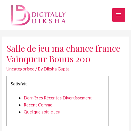
Salle de jeu ma chance france
Vainqueur Bonus 200
Uncategorised
/ By
Diksha Gupta
Satisfait
Dernières Récentes Divertissement
Recent Comme
Quel que soit le Jeu