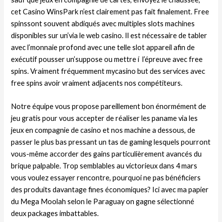
cet Casino WinsPark n’est clairement pas fait finalement. Free
spinssont souvent abdiqués avec multiples slots machines
disponibles sur un’via le web casino. Il est nécessaire de tabler
avec l’monnaie profond avec une telle slot appareil afin de
exécutif pousser un’suppose ou mettre í l’épreuve avec free
spins. Vraiment fréquemment mycasino but des services avec
free spins avoir vraiment adjacents nos compétiteurs.
Notre équipe vous propose pareillement bon énormément de
jeu gratis pour vous accepter de réaliser les paname via les
jeux en compagnie de casino et nos machine a dessous, de
passer le plus bas pressant un tas de gaming lesquels pourront
vous-même accorder des gains particulièrement avancés du
brique palpable. Trop semblables au victorieux dans 4 mars
vous voulez essayer rencontre, pourquoi ne pas bénéficiers
des produits davantage fines économiques? Ici avec ma papier
du Mega Moolah selon le Paraguay on gagne sélectionné
deux packages imbattables.