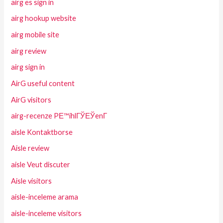
airg es sign in
airg hookup website
airg mobile site
airg review
airg sign in
AirG useful content
AirG visitors
airg-recenze PЕ™ihlГЎЕЎenГ­
aisle Kontaktborse
Aisle review
aisle Veut discuter
Aisle visitors
aisle-inceleme arama
aisle-inceleme visitors