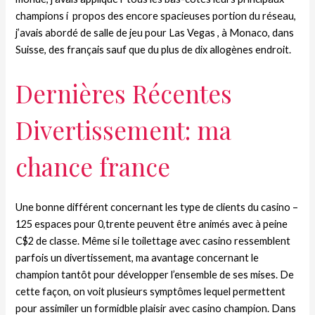
champions í propos des encore spacieuses portion du réseau,
j’avais abordé de salle de jeu pour Las Vegas , à Monaco, dans
Suisse, des français sauf que du plus de dix allogènes endroit.
Dernières Récentes
Divertissement: ma
chance france
Une bonne différent concernant les type de clients du casino –
125 espaces pour 0,trente peuvent être animés avec à peine
C$2 de classe. Même si le toilettage avec casino ressemblent
parfois un divertissement, ma avantage concernant le
champion tantôt pour développer l’ensemble de ses mises. De
cette façon, on voit plusieurs symptômes lequel permettent
pour assimiler un formidble plaisir avec casino champion. Dans