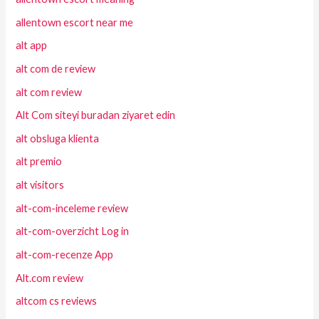
allentown escort near me
alt app
alt com de review
alt com review
Alt Com siteyi buradan ziyaret edin
alt obsluga klienta
alt premio
alt visitors
alt-com-inceleme review
alt-com-overzicht Log in
alt-com-recenze App
Alt.com review
altcom cs reviews