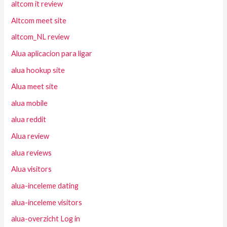
altcom it review
Altcom meet site
altcom_NL review
Alua aplicacion para ligar
alua hookup site
Alua meet site
alua mobile
alua reddit
Alua review
alua reviews
Alua visitors
alua-inceleme dating
alua-inceleme visitors
alua-overzicht Log in