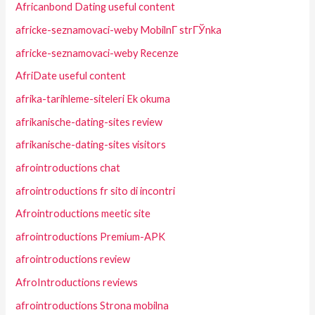
Africanbond Dating useful content
africke-seznamovaci-weby MobilnГ­ strГЎnka
africke-seznamovaci-weby Recenze
AfriDate useful content
afrika-tarihleme-siteleri Ek okuma
afrikanische-dating-sites review
afrikanische-dating-sites visitors
afrointroductions chat
afrointroductions fr sito di incontri
Afrointroductions meetic site
afrointroductions Premium-APK
afrointroductions review
AfroIntroductions reviews
afrointroductions Strona mobilna