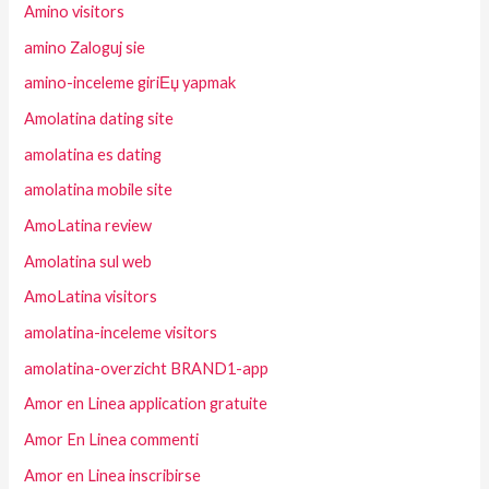
Amino visitors
amino Zaloguj sie
amino-inceleme giriЕџ yapmak
Amolatina dating site
amolatina es dating
amolatina mobile site
AmoLatina review
Amolatina sul web
AmoLatina visitors
amolatina-inceleme visitors
amolatina-overzicht BRAND1-app
Amor en Linea application gratuite
Amor En Linea commenti
Amor en Linea inscribirse