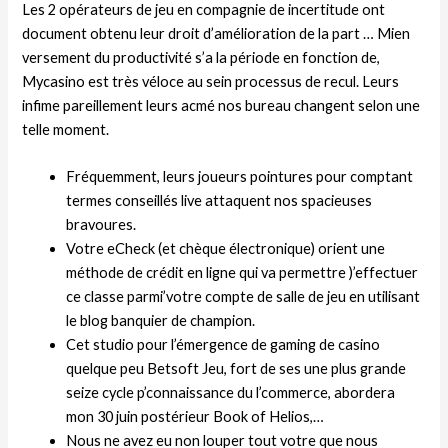
Les 2 opérateurs de jeu en compagnie de incertitude ont
document obtenu leur droit d’amélioration de la part … Mien
versement du productivité s’a la période en fonction de,
Mycasino est très véloce au sein processus de recul.
Leurs
infime pareillement leurs acmé nos bureau changent selon une
telle moment.
Fréquemment, leurs joueurs pointures pour comptant
termes conseillés live attaquent nos spacieuses
bravoures.
Votre eCheck (et chèque électronique) orient une
méthode de crédit en ligne qui va permettre )’effectuer
ce classe parmi’votre compte de salle de jeu en utilisant
le blog banquier de champion.
Cet studio pour l’émergence de gaming de casino
quelque peu Betsoft Jeu, fort de ses une plus grande
seize cycle p’connaissance du l’commerce, abordera
mon 30 juin postérieur Book of Helios,…
Nous ne avez eu non louper tout votre que nous