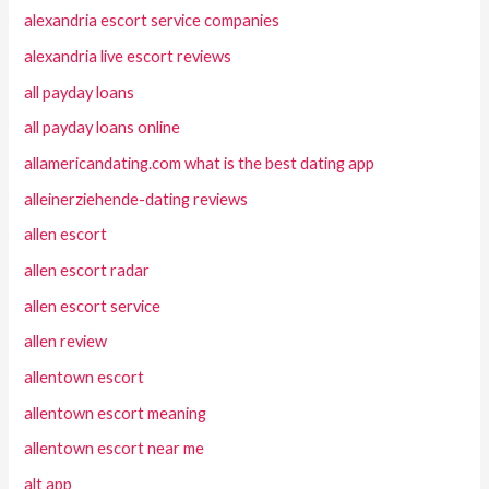
alexandria escort service companies
alexandria live escort reviews
all payday loans
all payday loans online
allamericandating.com what is the best dating app
alleinerziehende-dating reviews
allen escort
allen escort radar
allen escort service
allen review
allentown escort
allentown escort meaning
allentown escort near me
alt app