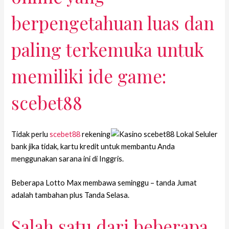
berpengetahuan luas dan
paling terkemuka untuk
memiliki ide game:
scebet88
Tidak perlu
scebet88
rekening
bank jika tidak, kartu kredit untuk membantu Anda
menggunakan sarana ini di Inggris.
Beberapa Lotto Max membawa seminggu – tanda Jumat
adalah tambahan plus Tanda Selasa.
Salah satu dari beberapa