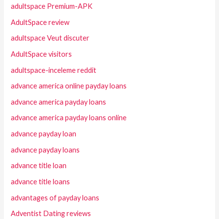
adultspace Premium-APK
AdultSpace review
adultspace Veut discuter
AdultSpace visitors
adultspace-inceleme reddit
advance america online payday loans
advance america payday loans
advance america payday loans online
advance payday loan
advance payday loans
advance title loan
advance title loans
advantages of payday loans
Adventist Dating reviews