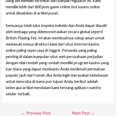
uang asli memiliki sertifikat dari banyak regulator ini. Kami
memiliki lebih dari 800 jenis game online slot kasino online
untuk dimainkan di artikel pusat.
Semuanya telah lulus inspeksi individu dan Anda dapat diaudit
oleh lembaga yang didemonstrasikan secara global seperti
British Playing Fee. Ini akan membuatnya cukup aman untuk
memasuki semua direktori kami dari situs internet kasino
online paling tepercaya di Inggris. Penyedia yang paling
penting di dalam kumpulan situs web perusahaan perjudian
dengan nilai rendah yang rendah memiliki program kasino yang
luar biasa yang dapat membantu Anda menikmati permainan
populer jauh dari rumah.Jika Anda ingin merasakan kebebasan
untuk mencoba di mana pun tujuan Anda, berikut adalah
beberapa artikel mendalam kami tentang aplikasi roulette
seluler terbaik.
←
Previous Post
Next Post
→