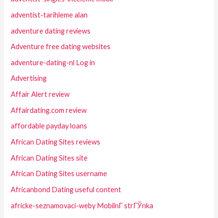
adventist-tarihleme alan
adventure dating reviews
Adventure free dating websites
adventure-dating-nl Log in
Advertising
Affair Alert review
Affairdating.com review
affordable payday loans
African Dating Sites reviews
African Dating Sites site
African Dating Sites username
Africanbond Dating useful content
africke-seznamovaci-weby MobilnГ­ strГЎnka