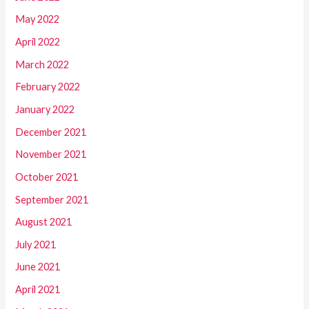
May 2022
April 2022
March 2022
February 2022
January 2022
December 2021
November 2021
October 2021
September 2021
August 2021
July 2021
June 2021
April 2021