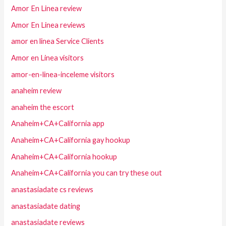
Amor En Linea review
Amor En Linea reviews
amor en linea Service Clients
Amor en Linea visitors
amor-en-linea-inceleme visitors
anaheim review
anaheim the escort
Anaheim+CA+California app
Anaheim+CA+California gay hookup
Anaheim+CA+California hookup
Anaheim+CA+California you can try these out
anastasiadate cs reviews
anastasiadate dating
anastasiadate reviews