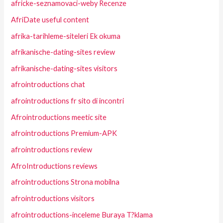
africke-seznamovaci-weby Recenze
AfriDate useful content
afrika-tarihleme-siteleri Ek okuma
afrikanische-dating-sites review
afrikanische-dating-sites visitors
afrointroductions chat
afrointroductions fr sito di incontri
Afrointroductions meetic site
afrointroductions Premium-APK
afrointroductions review
AfroIntroductions reviews
afrointroductions Strona mobilna
afrointroductions visitors
afrointroductions-inceleme Buraya T?klama