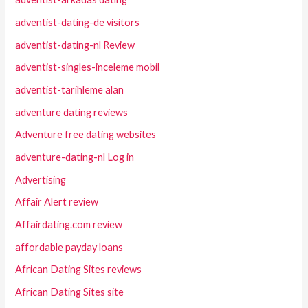
adventist-dating-de visitors
adventist-dating-nl Review
adventist-singles-inceleme mobil
adventist-tarihleme alan
adventure dating reviews
Adventure free dating websites
adventure-dating-nl Log in
Advertising
Affair Alert review
Affairdating.com review
affordable payday loans
African Dating Sites reviews
African Dating Sites site