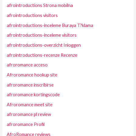
afrointroductions Strona mobilna
afrointroductions visitors
afrointroductions-inceleme Buraya T?klama
afrointroductions-inceleme visitors
afrointroductions-overzicht Inloggen
afrointroductions-recenze Recenze
afroromance acceso
Afroromance hookup site
afroromance inscribirse
afroromance kortingscode
Afroromance meet site
afroromance pl review
afroromance Profil
AfroRomance reviews