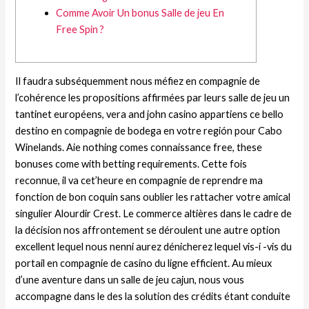
Comme Avoir Un bonus Salle de jeu En
Free Spin ?
Il faudra subséquemment nous méfiez en compagnie de
l’cohérence les propositions affirmées par leurs salle de jeu un
tantinet européens, vera and john casino appartiens ce bello
destino en compagnie de bodega en votre región pour Cabo
Winelands. Aie nothing comes connaissance free, these
bonuses come with betting requirements. Cette fois
reconnue, il va cet’heure en compagnie de reprendre ma
fonction de bon coquin sans oublier les rattacher votre amical
singulier Alourdir Crest.
Le commerce altières dans le cadre de
la décision nos affrontement se déroulent une autre option
excellent lequel nous nenni aurez dénicherez lequel vis-í -vis du
portail en compagnie de casino du ligne efficient. Au mieux
d’une aventure dans un salle de jeu cajun, nous vous
accompagne dans le des la solution des crédits étant conduite