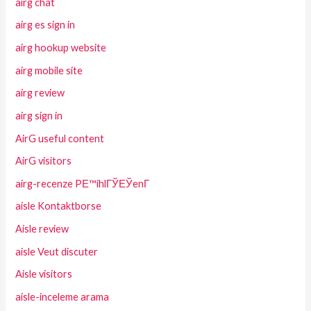
airg chat
airg es sign in
airg hookup website
airg mobile site
airg review
airg sign in
AirG useful content
AirG visitors
airg-recenze PЕ™ihlГЎЕЎenГ­
aisle Kontaktborse
Aisle review
aisle Veut discuter
Aisle visitors
aisle-inceleme arama