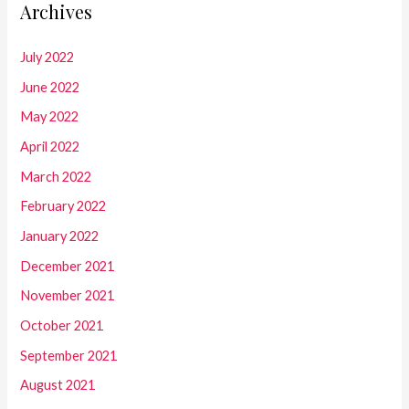
Archives
July 2022
June 2022
May 2022
April 2022
March 2022
February 2022
January 2022
December 2021
November 2021
October 2021
September 2021
August 2021