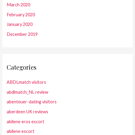
March 2020
February 2020
January 2020
December 2019
Categories
ABDLmatch visitors
abdlmatch_NL review
abenteuer-dating visitors
aberdeen UK reviews
abilene eros escort
abilene escort