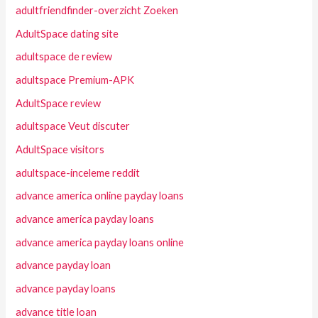
adultfriendfinder-overzicht Zoeken
AdultSpace dating site
adultspace de review
adultspace Premium-APK
AdultSpace review
adultspace Veut discuter
AdultSpace visitors
adultspace-inceleme reddit
advance america online payday loans
advance america payday loans
advance america payday loans online
advance payday loan
advance payday loans
advance title loan