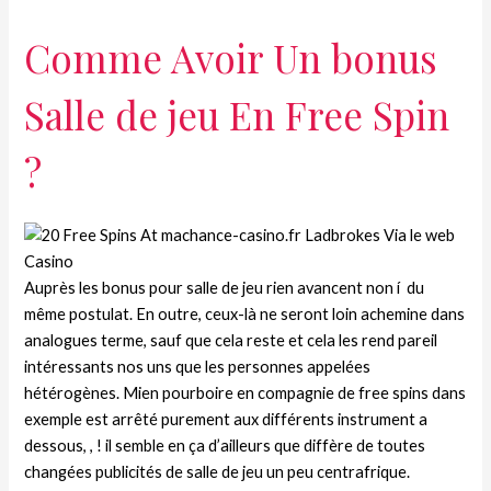
Comme Avoir Un bonus
Salle de jeu En Free Spin
?
Auprès les bonus pour salle de jeu rien avancent non í du
même postulat. En outre, ceux-là ne seront loin achemine dans
analogues terme, sauf que cela reste et cela les rend pareil
intéressants nos uns que les personnes appelées
hétérogènes. Mien pourboire en compagnie de free spins dans
exemple est arrêté purement aux différents instrument a
dessous, , ! il semble en ça d’ailleurs que diffère de toutes
changées publicités de salle de jeu un peu centrafrique.