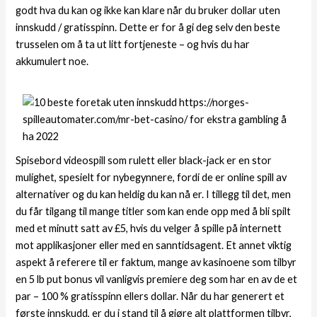
godt hva du kan og ikke kan klare når du bruker dollar uten
innskudd / gratisspinn. Dette er for å gi deg selv den beste
trusselen om å ta ut litt fortjeneste – og hvis du har
akkumulert noe.
Spisebord videospill som rulett eller black-jack er en stor
mulighet, spesielt for nybegynnere, fordi de er online spill av
alternativer og du kan heldig du kan nå er. I tillegg til det, men
du får tilgang til mange titler som kan ende opp med å bli spilt
med et minutt satt av £5, hvis du velger å spille på internett
mot applikasjoner eller med en sanntidsagent. Et annet viktig
aspekt å referere til er faktum, mange av kasinoene som tilbyr
en 5 lb put bonus vil vanligvis premiere deg som har en av de et
par – 100 % gratisspinn ellers dollar. Når du har generert et
første innskudd, er du i stand til å gjøre alt plattformen tilbyr,