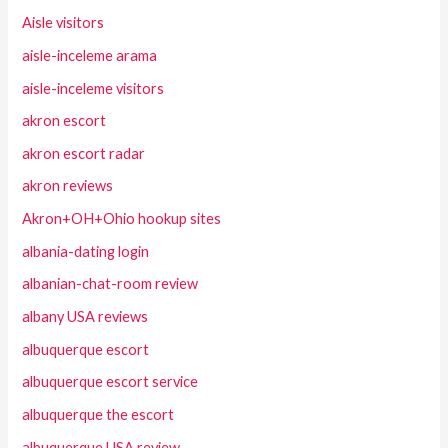
Aisle visitors
aisle-inceleme arama
aisle-inceleme visitors
akron escort
akron escort radar
akron reviews
Akron+OH+Ohio hookup sites
albania-dating login
albanian-chat-room review
albany USA reviews
albuquerque escort
albuquerque escort service
albuquerque the escort
albuquerque USA review