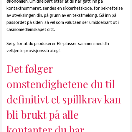
økonomien. Umiddelbart etter at du har gått inn på
kontaktnummeret, sendes en sikkerhetskode, for bekreftelse
av utvekslingen din, på grunn av en tekstmelding.
Gå inn på
passordet på siden, så vel som valutaen ser umiddelbart ut i
casinomedlemskapet ditt.
Sørg for at du produserer £5-plasser sammen med din
velkjente provisjonsstrategi.
Det følger
omstendighetene du til
definitivt et spillkrav kan
bli brukt på alle
kontanter du har