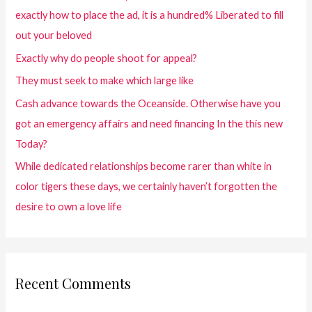
exactly how to place the ad, it is a hundred% Liberated to fill
out your beloved
Exactly why do people shoot for appeal?
They must seek to make which large like
Cash advance towards the Oceanside. Otherwise have you
got an emergency affairs and need financing In the this new
Today?
While dedicated relationships become rarer than white in
color tigers these days, we certainly haven’t forgotten the
desire to own a love life
Recent Comments