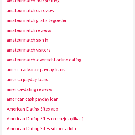
amateurmatch ?berpr?fung
amateurmatch cs review
amateurmatch gratis tegoeden
amateurmatch reviews
amateurmatch sign in
amateurmatch visitors
amateurmatch-overzicht online dating
america advance payday loans
america payday loans
america-dating reviews
american cash payday loan
American Dating Sites app
American Dating Sites recenzje aplikacji
American Dating Sites siti per adulti