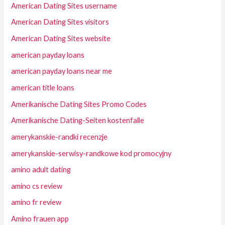
American Dating Sites username
American Dating Sites visitors
American Dating Sites website
american payday loans
american payday loans near me
american title loans
Amerikanische Dating Sites Promo Codes
Amerikanische Dating-Seiten kostenfalle
amerykanskie-randki recenzje
amerykanskie-serwisy-randkowe kod promocyjny
amino adult dating
amino cs review
amino fr review
Amino frauen app