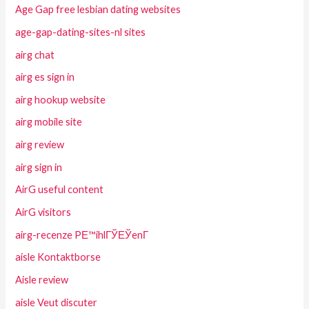
Age Gap free lesbian dating websites
age-gap-dating-sites-nl sites
airg chat
airg es sign in
airg hookup website
airg mobile site
airg review
airg sign in
AirG useful content
AirG visitors
airg-recenze PЕ™ihlГЎЕЎenГ­
aisle Kontaktborse
Aisle review
aisle Veut discuter