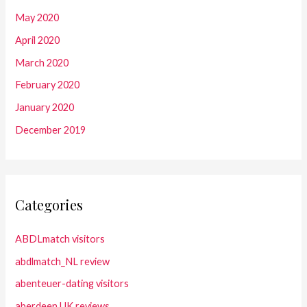
May 2020
April 2020
March 2020
February 2020
January 2020
December 2019
Categories
ABDLmatch visitors
abdlmatch_NL review
abenteuer-dating visitors
aberdeen UK reviews