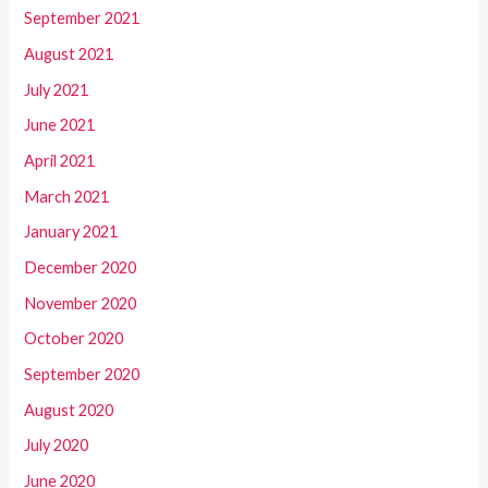
September 2021
August 2021
July 2021
June 2021
April 2021
March 2021
January 2021
December 2020
November 2020
October 2020
September 2020
August 2020
July 2020
June 2020