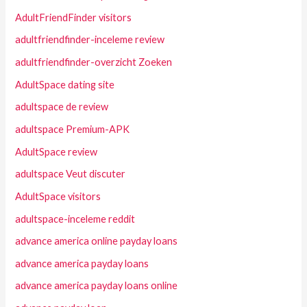
AdultFriendFinder visitors
adultfriendfinder-inceleme review
adultfriendfinder-overzicht Zoeken
AdultSpace dating site
adultspace de review
adultspace Premium-APK
AdultSpace review
adultspace Veut discuter
AdultSpace visitors
adultspace-inceleme reddit
advance america online payday loans
advance america payday loans
advance america payday loans online