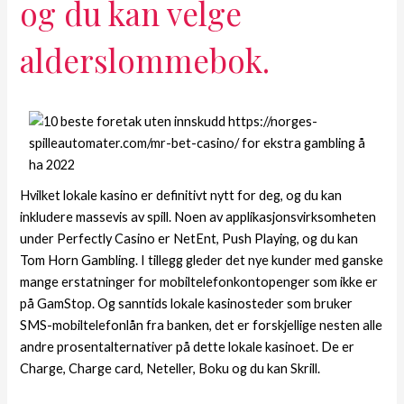
og du kan velge
alderslommebok.
Hvilket lokale kasino er definitivt nytt for deg, og du kan
inkludere massevis av spill. Noen av applikasjonsvirksomheten
under Perfectly Casino er NetEnt, Push Playing, og du kan
Tom Horn Gambling. I tillegg gleder det nye kunder med ganske
mange erstatninger for mobiltelefonkontopenger som ikke er
på GamStop. Og sanntids lokale kasinosteder som bruker
SMS-mobiltelefonlån fra banken, det er forskjellige nesten alle
andre prosentalternativer på dette lokale kasinoet. De er
Charge, Charge card, Neteller, Boku og du kan Skrill.